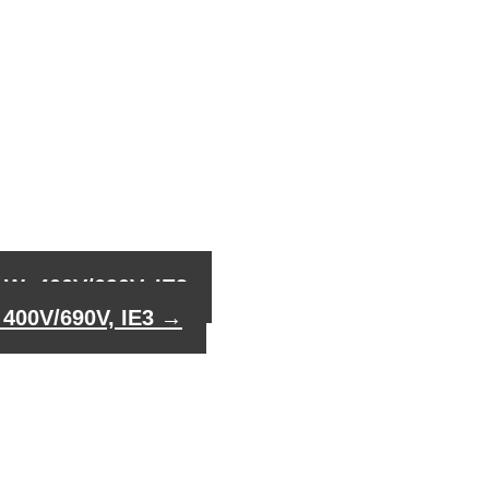
W, 400V/690V, IE3
 400V/690V, IE3
→