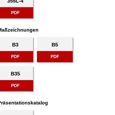
355L-4
PDF
Maßzeichnungen
B3
B5
PDF
PDF
B35
PDF
Präsentationskatalog