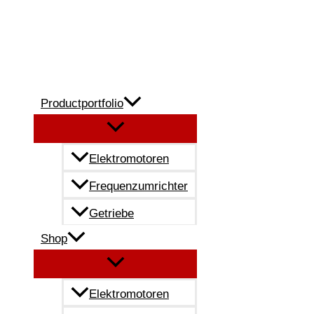
Zum
Inhalt
springen
Productportfolio
Elektromotoren
Frequenzumrichter
Getriebe
Shop
Elektromotoren