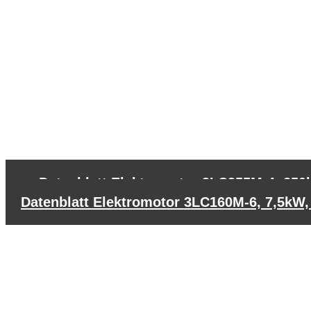
←
Datenblatt Elektromotor 3LC355M-4, 250k
Datenblatt Elektromotor 3LC160M-6, 7,5kW,