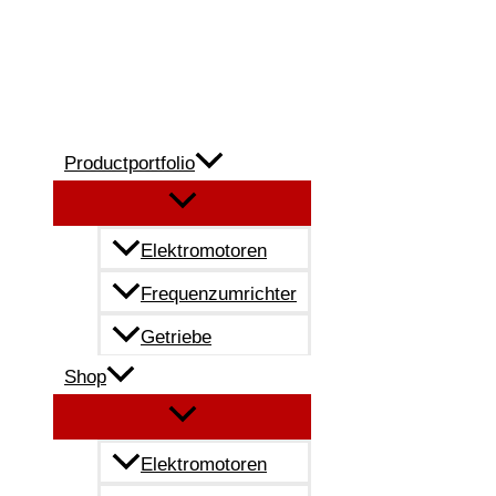
Zum
Inhalt
springen
Productportfolio
Elektromotoren
Frequenzumrichter
Getriebe
Shop
Elektromotoren