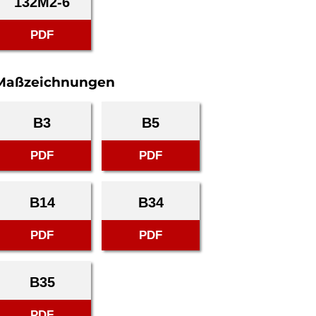
132M2-6
PDF
Maßzeichnungen
B3
B5
PDF
PDF
B14
B34
PDF
PDF
B35
PDF