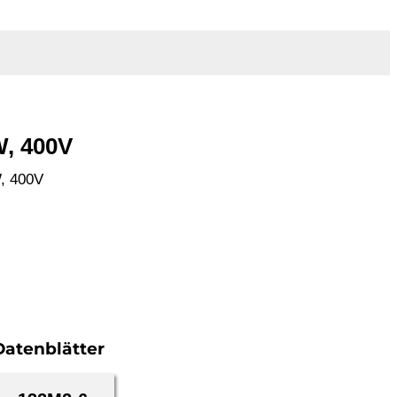
W, 400V
W, 400V
Datenblätter