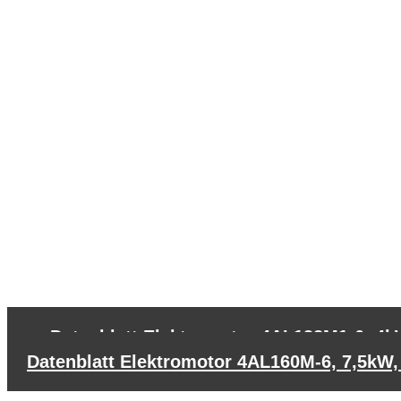
←
Datenblatt Elektromotor 4AL132M1-6, 4k
Datenblatt Elektromotor 4AL160M-6, 7,5kW