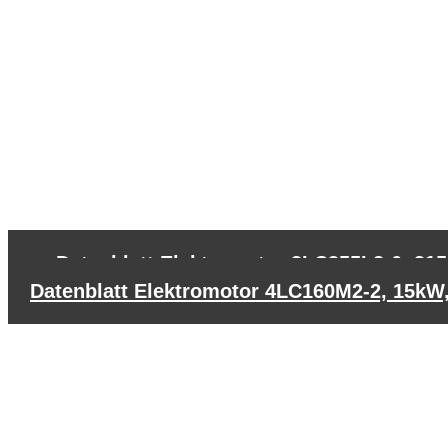
←
Datenblatt Elektromotor 3LC355L2-6, 315
Datenblatt Elektromotor 4LC160M2-2, 15kW,