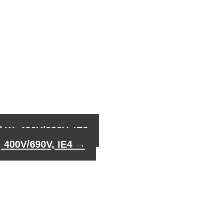
kW, 400V/690V, IE3
 400V/690V, IE4
→