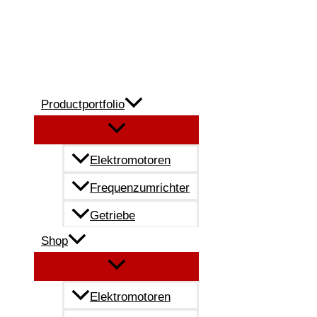
Zum
Inhalt
springen
Productportfolio
Elektromotoren
Frequenzumrichter
Getriebe
Shop
Elektromotoren