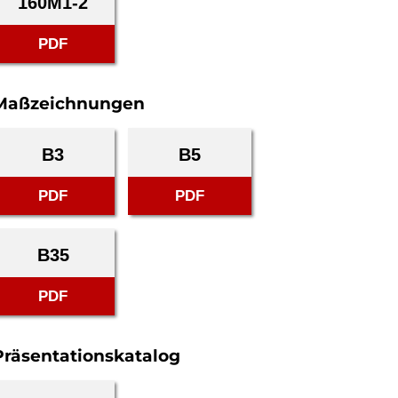
160M1-2
PDF
Maßzeichnungen
B3
B5
PDF
PDF
B35
PDF
Präsentationskatalog