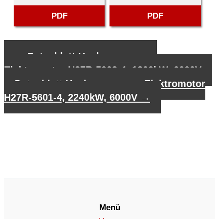
PDF
PDF
←
Datenblatt Hochspannungs-
Elektromotor H27R-5003-4, 1800kW, 6000V
Datenblatt Hochspannungs-Elektromotor
H27R-5601-4, 2240kW, 6000V
→
Menü