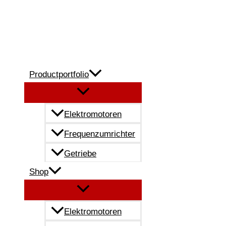
Zum
Inhalt
springen
Productportfolio
Elektromotoren
Frequenzumrichter
Getriebe
Shop
Elektromotoren