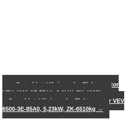
←
Datenblatt Vibrierender Elektromotor
VEV 4000-3E-75A1, 2,9kW, ZK-4033kg
Datenblatt Vibrierender Elektromotor VEV
6500-3E-85A0, 5,23kW, ZK-6510kg
→