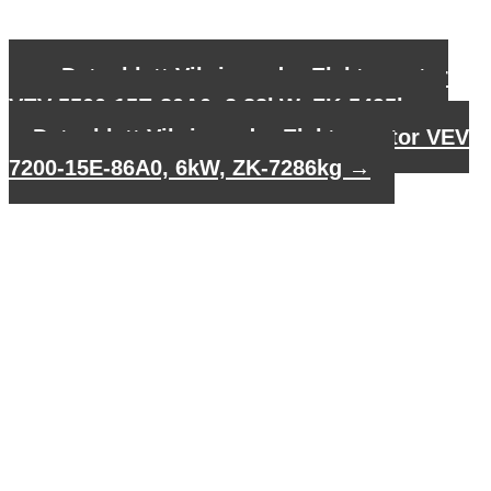
←
Datenblatt Vibrierender Elektromotor
VEV 5500-15E-80A0, 2,88kW, ZK-5495kg
Datenblatt Vibrierender Elektromotor VEV
7200-15E-86A0, 6kW, ZK-7286kg
→