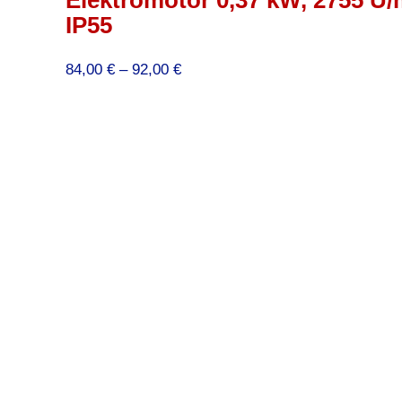
Elektromotor 0,37 kW, 2755 U/
IP55
Preisspanne:
84,00
€
–
92,00
€
84,00 €
bis
92,00 €