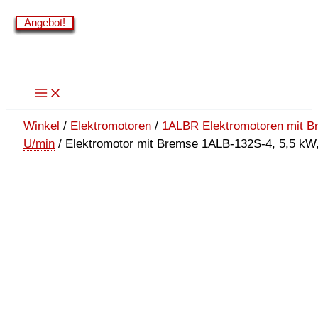
Zum
Angebot!
Angebot!
Angebot!
Angebot!
Angebot!
Angebot!
Angebot!
Angebot!
Inhalt
springen
Winkel
/
Elektromotoren
/
1ALBR Elektromotoren mit B
U/min
/ Elektromotor mit Bremse 1ALB-132S-4, 5,5 kW,