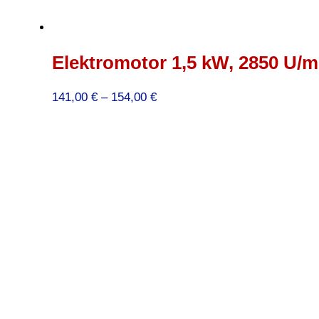
Elektromotor 1,5 kW, 2850 U/mi
Preisspanne:
141,00
€
–
154,00
€
141,00 €
bis
154,00 €