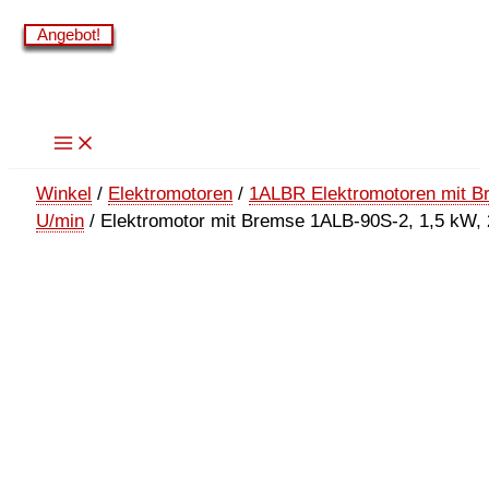
Zum
Angebot!
Angebot!
Angebot!
Angebot!
Angebot!
Angebot!
Angebot!
Inhalt
springen
Winkel
/
Elektromotoren
/
1ALBR Elektromotoren mit B
U/min
/ Elektromotor mit Bremse 1ALB-90S-2, 1,5 kW, 