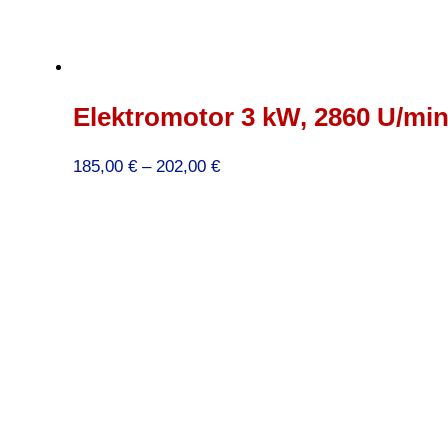
Elektromotor 3 kW, 2860 U/min,
Preisspanne:
185,00
€
–
202,00
€
185,00 €
bis
202,00 €