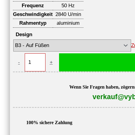
Frequenz
50 Hz
Geschwindigkeit
2840 U/min
Rahmentyp
aluminium
Design
Z
Elektromotor
-
+
mit
Bremse
1ALB-
Wenn Sie Fragen haben, zögern S
90S-
verkauf@vyb
2,
1,5
kW,
100% sichere Zahlung
2840
U/min,