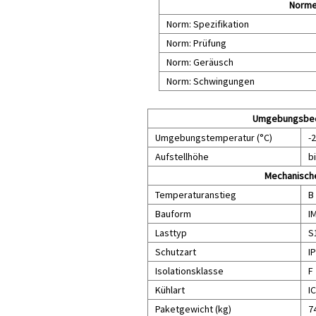
Norm
Norm: Spezifikation
Norm: Prüfung
Norm: Geräusch
Norm: Schwingungen
Umgebungsbe
Umgebungstemperatur (°C)
-2
Aufstellhöhe
b
Mechanisch
Temperaturanstieg
B
Bauform
I
Lasttyp
S1
Schutzart
I
Isolationsklasse
F
Kühlart
I
Paketgewicht (kg)
7