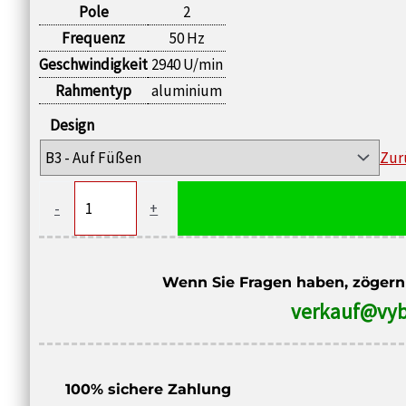
Pole
2
Frequenz
50 Hz
Geschwindigkeit
2940 U/min
Rahmentyp
aluminium
Design
Zur
Drehstrom-
-
+
Elektromotor
3AL-
132S2-
Wenn Sie Fragen haben, zögern S
2,
verkauf@vyb
IE3,
7,5
kW,
100% sichere Zahlung
2940