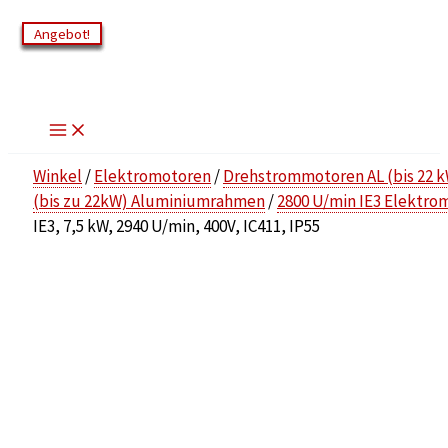
Zum
Angebot!
Angebot!
Angebot!
Angebot!
Angebot!
Angebot!
Inhalt
springen
Winkel
/
Elektromotoren
/
Drehstrommotoren AL (bis 22 
(bis zu 22kW) Aluminiumrahmen
/
2800 U/min IE3 Elektro
IE3, 7,5 kW, 2940 U/min, 400V, IC411, IP55