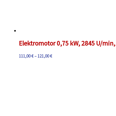
Elektromotor 0,75 kW, 2845 U/min, 
Preisspanne:
111,00
€
–
121,00
€
111,00 €
bis
121,00 €