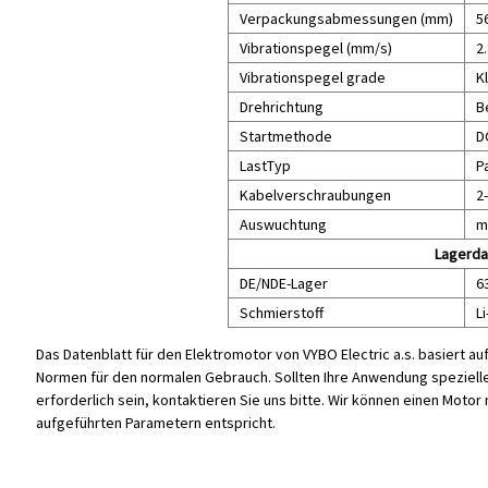
Verpackungsabmessungen (mm)
5
Vibrationspegel (mm/s)
2.
Vibrationspegel grade
K
Drehrichtung
B
Startmethode
D
LastTyp
P
Kabelverschraubungen
2
Auswuchtung
m
Lagerda
DE/NDE-Lager
6
Schmierstoff
Li
Das Datenblatt für den Elektromotor von VYBO Electric a.s. basiert au
Normen für den normalen Gebrauch. Sollten Ihre Anwendung speziell
erforderlich sein, kontaktieren Sie uns bitte. Wir können einen Moto
aufgeführten Parametern entspricht.