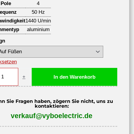
Pole
4
requenz
50 Hz
windigkeit
1440 U/min
hmentyp
aluminium
gn
ksetzen
trom-
+
In den Warenkorb
romotor
n Sie Fragen haben, zögern Sie nicht, uns zu
kontaktieren:
verkauf@vyboelectric.de