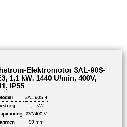
hstrom-Elektromotor 3AL-90S-
IE3, 1,1 kW, 1440 U/min, 400V,
11, IP55
Modell
3AL-90S-4
eistung
1,1 kW
spannung
230/400 V
ahmen
90 mm