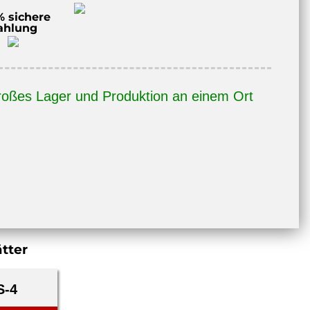
% sichere
ahlung
,
,
oßes Lager und Produktion an einem Ort
e
tter
S-4