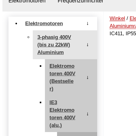
Elektromotoren
Frequenzumrichter
Winkel
/
El
Elektromotoren
→
Aluminium
IC411, IP5
3-phasig 400V
(bis zu 22kW)
→
Aluminium
Elektromo
toren 400V
→
(Bestselle
r)
IE3
Elektromo
→
toren 400V
(alu.)