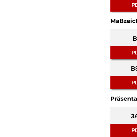
P
Maßzeic
B
P
B
P
Präsenta
3
P