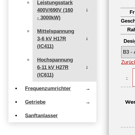
Leistungsstark
400V/690V (160
→
F
- 3000kW)
Gesch
Ra
Mittelspannung
3-6 kV H17R
→
Desi
(IC411)
Hochspannung
Zurüc
6-11 kV H27R
→
Drehs
(IC611)
-
Elekt
Frequenzumrichter
→
3AL-
90S-
Getriebe
→
Wen
4,
IE3,
Sanftanlasser
1,1
kW,