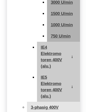
3000 U/min
1500 U/min
1000 U/min
750 U/min
IE4
Elektromo
→
toren 400V
(alu.)
IE5
Elektromo
→
toren 400V
(alu.)
3-phasig 400V