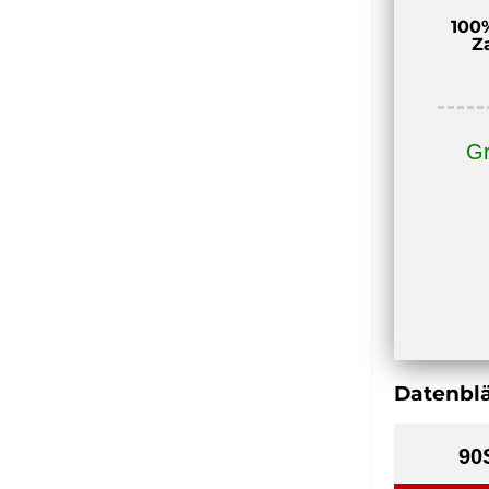
1440
100
Z
U/min
400V,
IC411
IP55
Gr
Meng
Datenblä
90