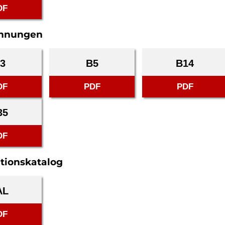
DF
hnungen
3
B5
B14
DF
PDF
PDF
35
DF
tionskatalog
AL
DF