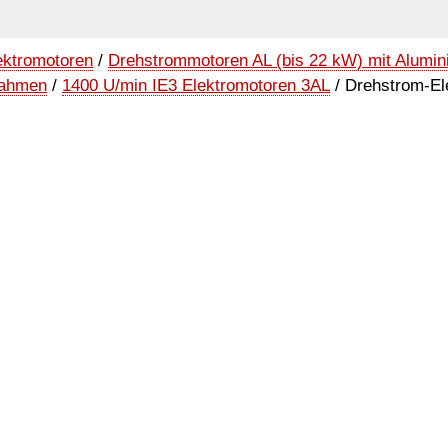
ektromotoren
/
Drehstrommotoren AL (bis 22 kW) mit Alumi
rahmen
/
1400 U/min IE3 Elektromotoren 3AL
/ Drehstrom-El
5