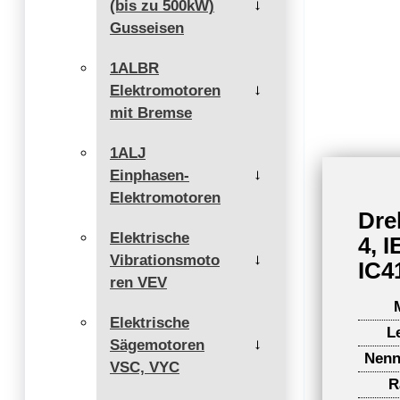
(bis zu 500kW)
→
Gusseisen
1ALBR
Elektromotoren
→
mit Bremse
1ALJ
Einphasen-
→
Elektromotoren
Dre
Elektrische
4, 
Vibrationsmoto
→
IC4
ren VEV
Elektrische
L
Sägemotoren
→
Nenn
VSC, VYC
R