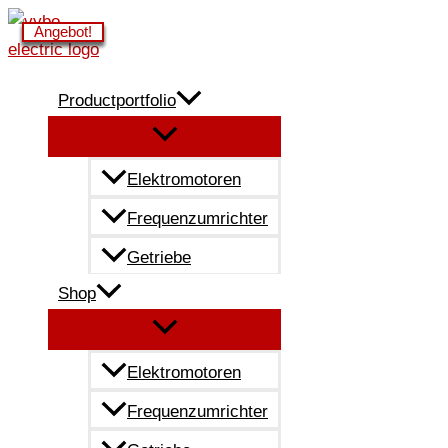
Zum
Angebot!
Angebot!
Angebot!
Angebot!
Angebot!
Angebot!
Inhalt
springen
Productportfolio
Elektromotoren
Frequenzumrichter
Getriebe
Shop
Elektromotoren
Frequenzumrichter