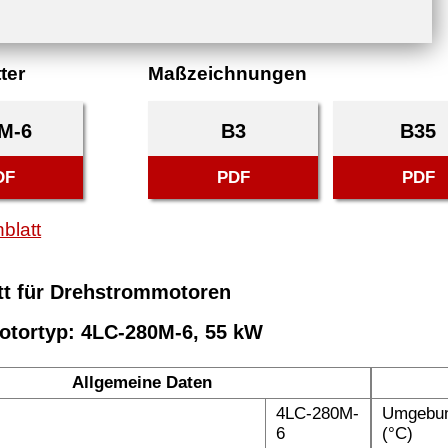
ter
Maßzeichnungen
M-6
B3
B35
DF
PDF
PDF
blatt
tt für Drehstrommotoren
otortyp: 4LC-280M-6, 55 kW
Allgemeine Daten
4LC-280M-
Umgebun
6
(°C)