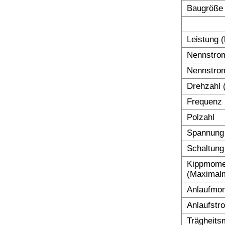
Baugröße
Leistung 
Nennstrom
Nennstrom
Drehzahl 
Frequenz 
Polzahl
Spannung
Schaltung
Kippmomen
(Maximalm
Anlaufmom
Anlaufstr
Trägheits