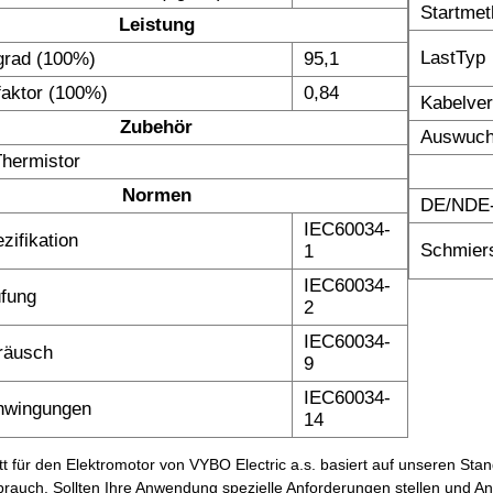
Startme
Leistung
LastTyp
grad (100%)
95,1
faktor (100%)
0,84
Kabelve
Zubehör
Auswuch
hermistor
Normen
DE/NDE-
IEC60034-
zifikation
Schmiers
1
IEC60034-
fung
2
IEC60034-
räusch
9
IEC60034-
hwingungen
14
t für den Elektromotor von VYBO Electric a.s. basiert auf unseren Stan
auch. Sollten Ihre Anwendung spezielle Anforderungen stellen und Anp