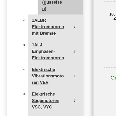
(gusseise
n)
100
Z
1ALBR
Elektromotoren
→
mit Bremse
1ALJ
Einphasen-
→
Elektromotoren
Elektrische
Vibrationsmoto
→
Gr
ren VEV
Elektrische
Sägemotoren
→
VSC, VYC