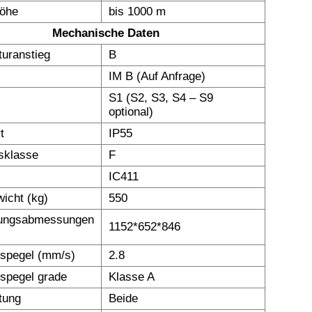
höhe
bis 1000 m
Mechanische Daten
uranstieg
B
IM B (Auf Anfrage)
S1 (S2, S3, S4 – S9
optional)
t
IP55
nsklasse
F
IC411
icht (kg)
550
ungsabmessungen
1152*652*846
nspegel (mm/s)
2.8
nspegel grade
Klasse A
tung
Beide