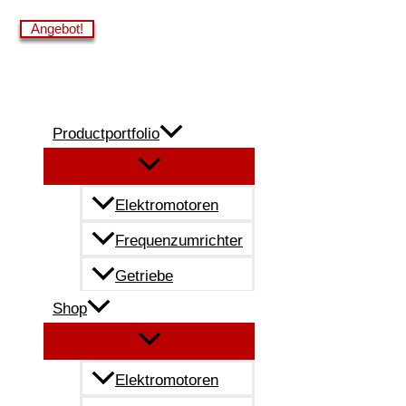
Zum
Angebot!
Angebot!
Angebot!
Angebot!
Inhalt
springen
Productportfolio
Elektromotoren
Frequenzumrichter
Getriebe
Shop
Elektromotoren