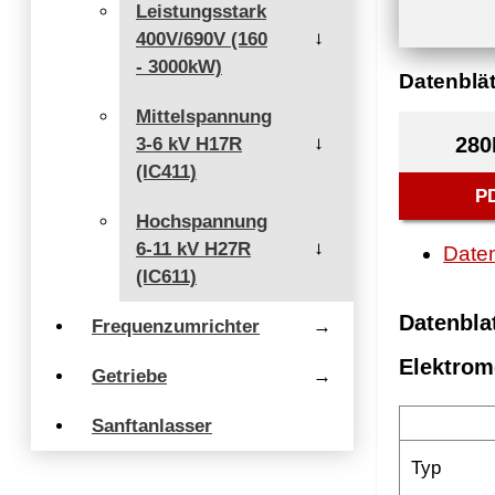
Leistungsstark
400V/690V (160
→
- 3000kW)
Datenblät
Mittelspannung
280
3-6 kV H17R
→
(IC411)
P
Hochspannung
6-11 kV H27R
→
Daten
(IC611)
Datenbla
Frequenzumrichter
→
Elektrom
Getriebe
→
Sanftanlasser
Typ