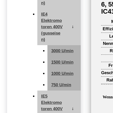
n)
6, 
IC41
IE4
Elektromo
toren 400V
→
Effiz
(gusseise
L
n)
Nenn
3000 U/min
R
1500 U/min
F
Gesch
1000 U/min
Ra
750 U/min
IE5
Wenn 
Elektromo
toren 400V
→