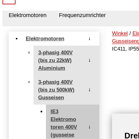
Elektromotoren
Frequenzumrichter
Winkel
/
El
Elektromotoren
→
Gusseisen
IC411, IP55
3-phasig 400V
(bis zu 22kW)
→
Aluminium
3-phasig 400V
(bis zu 500kW)
→
Gusseisen
IE3
Elektromo
toren 400V
→
Dre
(gusseise