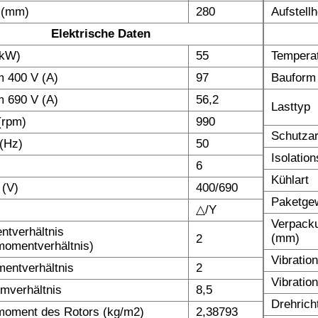
 (mm)
280
Aufstell
Elektrische Daten
(kW)
55
Temperat
 400 V (A)
97
Bauform
 690 V (A)
56,2
Lasttyp
(rpm)
990
Schutzar
(Hz)
50
Isolatio
6
Kühlart
 (V)
400/690
Paketgew
△/Y
Verpack
tverhältnis
(mm)
2
omentverhältnis)
Vibratio
entverhältnis
2
Vibratio
omverhältnis
8,5
Drehrich
moment des Rotors (kg/m2)
2,38793