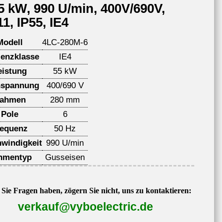
55 kW, 990 U/min, 400V/690V,
1, IP55, IE4
Modell
4LC-280M-6
ienzklasse
IE4
eistung
55 kW
spannung
400/690 V
ahmen
280 mm
Pole
6
requenz
50 Hz
windigkeit
990 U/min
hmentyp
Gusseisen
Sie Fragen haben, zögern Sie nicht, uns zu kontaktieren:
verkauf@vyboelectric.de