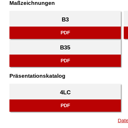
Maßzeichnungen
B3
PDF
B35
PDF
Präsentationskatalog
4LC
PDF
Date