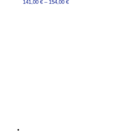
Preisspanne:
141,00
€
–
154,00
€
141,00 €
bis
154,00 €