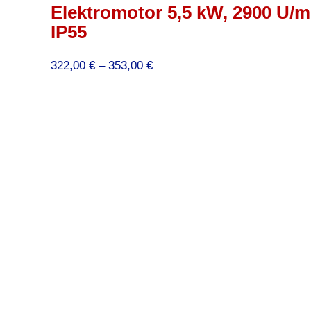
Elektromotor 5,5 kW, 2900 U/mi
IP55
Preisspanne:
322,00
€
–
353,00
€
322,00 €
bis
353,00 €