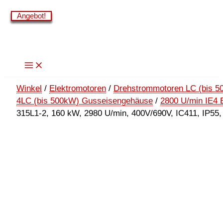
Zum
Angebot!
Angebot!
Angebot!
Angebot!
Angebot!
Angebot!
Inhalt
springen
Winkel
/
Elektromotoren
/
Drehstrommotoren LC (bis 5
4LC (bis 500kW) Gusseisengehäuse
/
2800 U/min IE4 
315L1-2, 160 kW, 2980 U/min, 400V/690V, IC411, IP55,