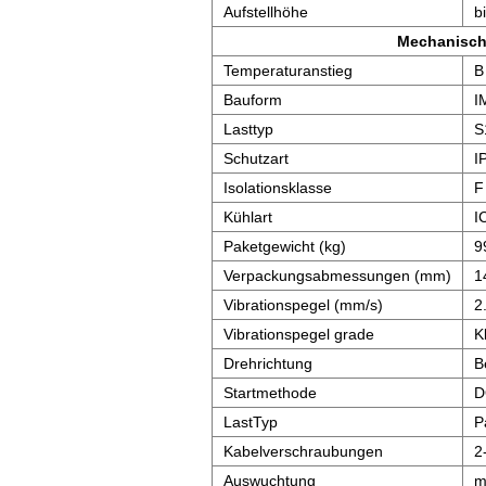
Aufstellhöhe
b
Mechanisch
Temperaturanstieg
B
Bauform
I
Lasttyp
S
Schutzart
I
Isolationsklasse
F
Kühlart
I
Paketgewicht (kg)
9
Verpackungsabmessungen (mm)
1
Vibrationspegel (mm/s)
2
Vibrationspegel grade
K
Drehrichtung
B
Startmethode
D
LastTyp
P
Kabelverschraubungen
2
Auswuchtung
m