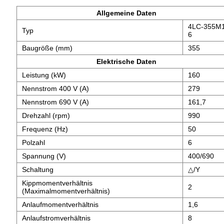
Allgemeine Daten
4LC-355M1
Typ
6
Baugröße (mm)
355
Elektrische Daten
Leistung (kW)
160
Nennstrom 400 V (A)
279
Nennstrom 690 V (A)
161,7
Drehzahl (rpm)
990
Frequenz (Hz)
50
Polzahl
6
Spannung (V)
400/690
Schaltung
△/Y
Kippmomentverhältnis
2
(Maximalmomentverhältnis)
Anlaufmomentverhältnis
1,6
Anlaufstromverhältnis
8