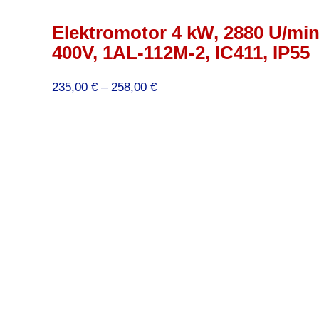
Elektromotor 4 kW, 2880 U/min
400V, 1AL-112M-2, IC411, IP55
Preisspanne:
235,00
€
–
258,00
€
235,00 €
bis
258,00 €