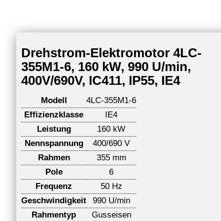
Drehstrom-Elektromotor 4LC-
355M1-6, 160 kW, 990 U/min,
400V/690V, IC411, IP55, IE4
Modell
4LC-355M1-6
Effizienzklasse
IE4
Leistung
160 kW
Nennspannung
400/690 V
Rahmen
355 mm
Pole
6
Frequenz
50 Hz
Geschwindigkeit
990 U/min
Rahmentyp
Gusseisen