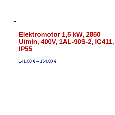
Elektromotor 1,5 kW, 2850
U/min, 400V, 1AL-90S-2, IC411,
IP55
Preisspanne:
141,00
€
–
154,00
€
141,00 €
bis
154,00 €