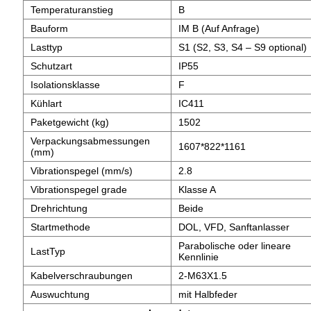
Temperaturanstieg
B
Bauform
IM B (Auf Anfrage)
Lasttyp
S1 (S2, S3, S4 – S9 optional)
Schutzart
IP55
Isolationsklasse
F
Kühlart
IC411
Paketgewicht (kg)
1502
Verpackungsabmessungen
1607*822*1161
(mm)
Vibrationspegel (mm/s)
2.8
Vibrationspegel grade
Klasse A
Drehrichtung
Beide
Startmethode
DOL, VFD, Sanftanlasser
Parabolische oder lineare
LastTyp
Kennlinie
Kabelverschraubungen
2-M63X1.5
Auswuchtung
mit Halbfeder