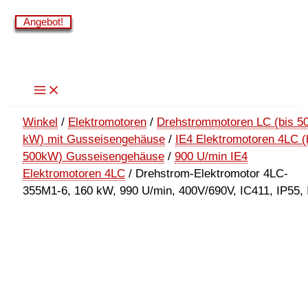
Zum
Angebot!
Angebot!
Angebot!
Angebot!
Angebot!
Angebot!
Inhalt
springen
Winkel
/
Elektromotoren
/
Drehstrommotoren LC (bis 5
kW) mit Gusseisengehäuse
/
IE4 Elektromotoren 4LC (
500kW) Gusseisengehäuse
/
900 U/min IE4
Elektromotoren 4LC
/ Drehstrom-Elektromotor 4LC-
355M1-6, 160 kW, 990 U/min, 400V/690V, IC411, IP55, 