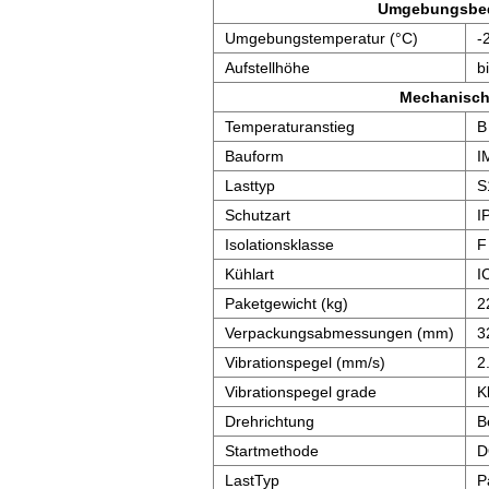
Umgebungsbe
Umgebungstemperatur (°C)
-
Aufstellhöhe
b
Mechanisch
Temperaturanstieg
B
Bauform
I
Lasttyp
S
Schutzart
I
Isolationsklasse
F
Kühlart
I
Paketgewicht (kg)
2
Verpackungsabmessungen (mm)
3
Vibrationspegel (mm/s)
2
Vibrationspegel grade
K
Drehrichtung
B
Startmethode
D
LastTyp
P