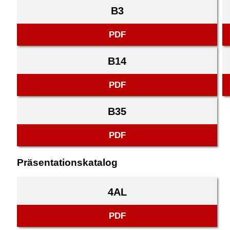
B3
PDF
B14
PDF
B35
PDF
Präsentationskatalog
4AL
PDF