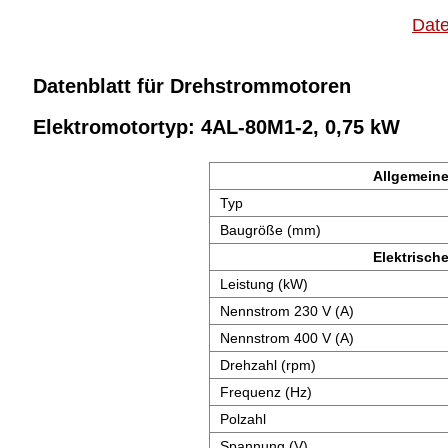
Date
Datenblatt für Drehstrommotoren
Elektromotortyp: 4AL-80M1-2, 0,75 kW
Allgemeine
Typ
Baugröße (mm)
Elektrisch
Leistung (kW)
Nennstrom 230 V (A)
Nennstrom 400 V (A)
Drehzahl (rpm)
Frequenz (Hz)
Polzahl
Spannung (V)