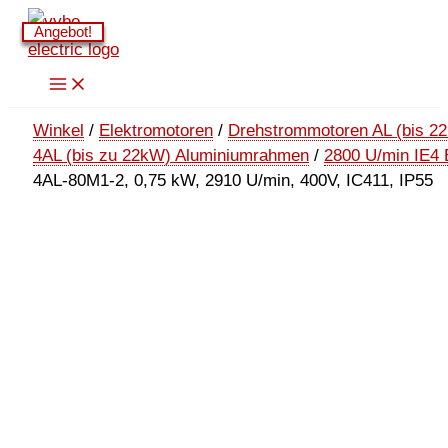
Zum
Angebot!
Angebot!
Angebot!
Angebot!
Inhalt
springen
Winkel
/
Elektromotoren
/
Drehstrommotoren AL (bis 2
4AL (bis zu 22kW) Aluminiumrahmen
/
2800 U/min IE4 
4AL-80M1-2, 0,75 kW, 2910 U/min, 400V, IC411, IP55