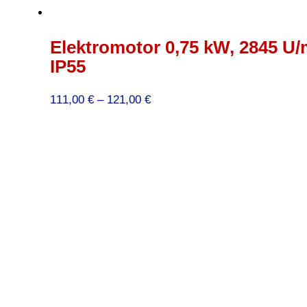
Elektromotor 0,75 kW, 2845 U/
IP55
Preisspanne:
111,00
€
–
121,00
€
111,00 €
bis
121,00 €