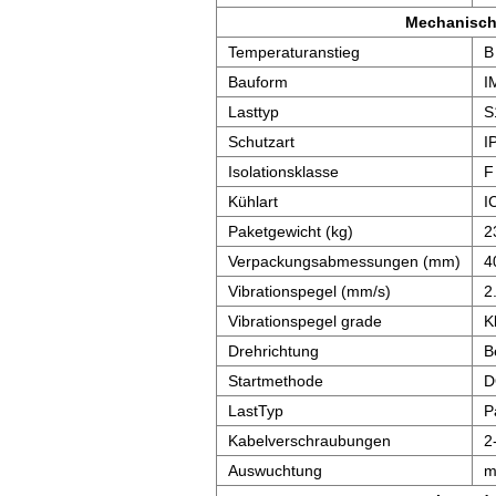
Mechanisch
Temperaturanstieg
B
Bauform
I
Lasttyp
S
Schutzart
I
Isolationsklasse
F
Kühlart
I
Paketgewicht (kg)
2
Verpackungsabmessungen (mm)
4
Vibrationspegel (mm/s)
2
Vibrationspegel grade
K
Drehrichtung
B
Startmethode
D
LastTyp
P
Kabelverschraubungen
2
Auswuchtung
m