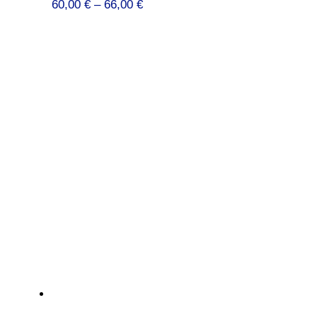
Preisspanne:
60,00
€
–
66,00
€
60,00 €
bis
66,00 €