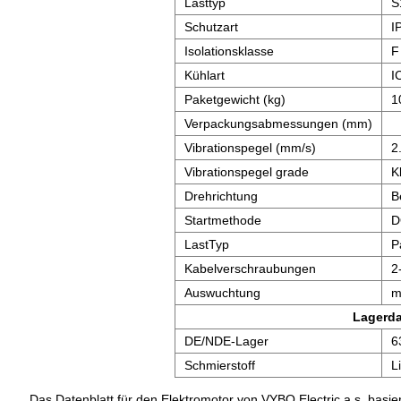
Lasttyp
S
Schutzart
I
Isolationsklasse
F
Kühlart
I
Paketgewicht (kg)
1
Verpackungsabmessungen (mm)
Vibrationspegel (mm/s)
2
Vibrationspegel grade
K
Drehrichtung
B
Startmethode
D
LastTyp
P
Kabelverschraubungen
2
Auswuchtung
m
Lagerd
DE/NDE-Lager
6
Schmierstoff
L
Das Datenblatt für den Elektromotor von VYBO Electric a.s. basier