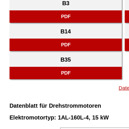
B3
PDF
B14
PDF
B35
PDF
Date
Datenblatt für Drehstrommotoren
Elektromotortyp: 1AL-160L-4, 15 kW