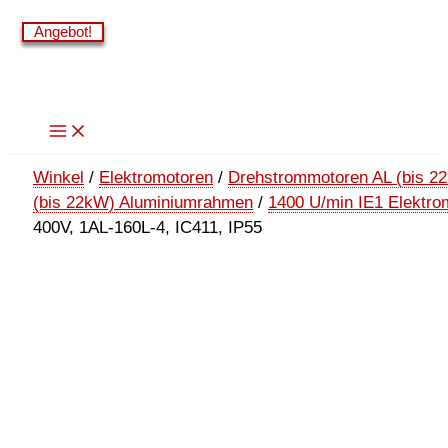
Zum
Angebot!
Angebot!
Angebot!
Angebot!
Inhalt
springen
Winkel
/
Elektromotoren
/
Drehstrommotoren AL (bis 2
(bis 22kW) Aluminiumrahmen
/
1400 U/min IE1 Elektro
400V, 1AL-160L-4, IC411, IP55