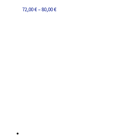
Preisspanne:
72,00
€
–
80,00
€
72,00 €
bis
80,00 €