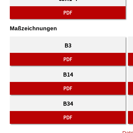
PDF
Maßzeichnungen
B3
PDF
B14
PDF
B34
PDF
Date