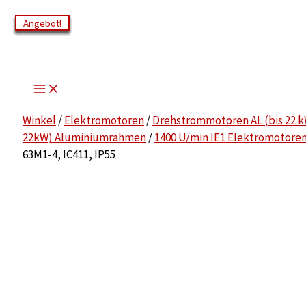
Zum
Angebot!
Angebot!
Angebot!
Angebot!
Angebot!
Angebot!
Angebot!
Inhalt
springen
Winkel
/
Elektromotoren
/
Drehstrommotoren AL (bis 22 
22kW) Aluminiumrahmen
/
1400 U/min IE1 Elektromotoren
63M1-4, IC411, IP55