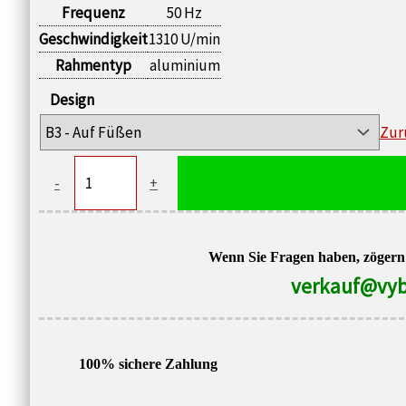
Frequenz
50 Hz
Geschwindigkeit
1310 U/min
Rahmentyp
aluminium
Design
Zur
Elektromotor
-
+
0,12
kW,
1310
Wenn Sie Fragen haben, zögern S
U/min,
verkauf@vyb
400V,
1AL-
63M1-
100% sichere Zahlung
4,
IC411,