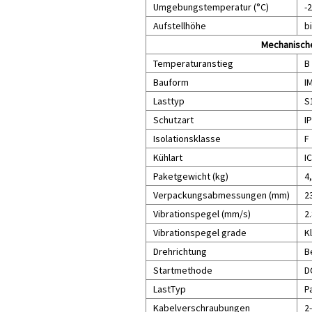
Umgebungstemperatur (°C)
-2
Aufstellhöhe
b
Mechanisch
Temperaturanstieg
B
Bauform
I
Lasttyp
S1
Schutzart
I
Isolationsklasse
F
Kühlart
I
Paketgewicht (kg)
4
Verpackungsabmessungen (mm)
2
Vibrationspegel (mm/s)
2.
Vibrationspegel grade
K
Drehrichtung
B
Startmethode
D
LastTyp
P
Kabelverschraubungen
2