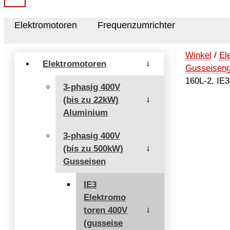
Elektromotoren
Frequenzumrichter
Winkel
/
El
Elektromotoren
→
Gusseisen
160L-2, IE
3-phasig 400V
(bis zu 22kW)
→
Aluminium
3-phasig 400V
(bis zu 500kW)
→
Gusseisen
IE3
Elektromo
toren 400V
→
(gusseise