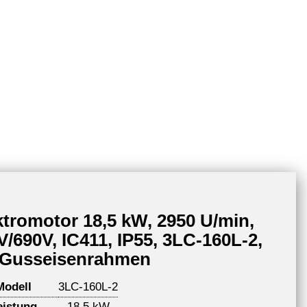
ktromotor 18,5 kW, 2950 U/min,
V/690V, IC411, IP55, 3LC-160L-2,
 Gusseisenrahmen
Modell
3LC-160L-2
eistung
18,5 kW