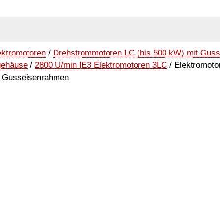
ektromotoren
/
Drehstrommotoren LC (bis 500 kW) mit Gus
gehäuse
/
2800 U/min IE3 Elektromotoren 3LC
/ Elektromoto
3 Gusseisenrahmen