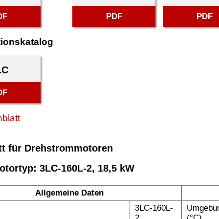
DF
PDF
PDF
tionskatalog
LC
DF
blatt
tt für Drehstrommotoren
otortyp: 3LC-160L-2, 18,5 kW
Allgemeine Daten
3LC-160L-
Umgebun
2
(°C)