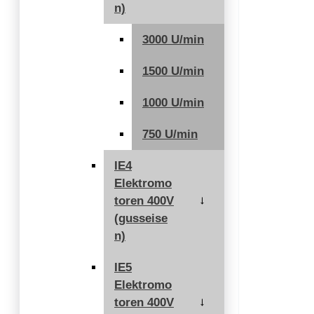
n)
3000 U/min
1500 U/min
1000 U/min
750 U/min
IE4
Elektromo
toren 400V
→
(gusseise
n)
IE5
Elektromo
toren 400V
→