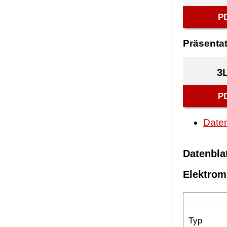
P
Präsenta
3
P
Daten
Datenbla
Elektrom
Typ