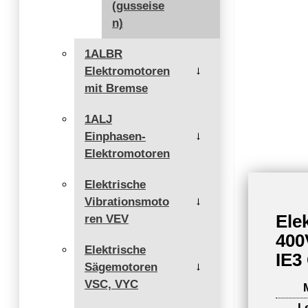
(gusseise
n)
1ALBR
Elektromotoren
→
mit Bremse
1ALJ
Einphasen-
→
Elektromotoren
Elektrische
Vibrationsmoto
→
Ele
ren VEV
400
Elektrische
IE3
Sägemotoren
→
VSC, VYC
L