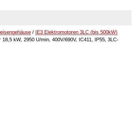
seisengehäuse
/
IE3 Elektromotoren 3LC (bis 500kW)
r 18,5 kW, 2950 U/min, 400V/690V, IC411, IP55, 3LC-