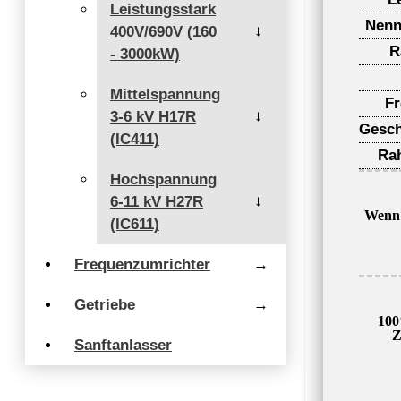
Leistungsstark
Nenn
400V/690V (160
→
R
- 3000kW)
Mittelspannung
F
3-6 kV H17R
→
Gesch
(IC411)
Ra
Hochspannung
6-11 kV H27R
→
Wenn 
(IC611)
Frequenzumrichter
→
Getriebe
→
100
Z
Sanftanlasser