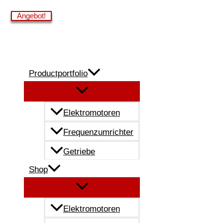
Zum
Angebot!
Angebot!
Angebot!
Angebot!
Inhalt
springen
Productportfolio
Elektromotoren
Frequenzumrichter
Getriebe
Shop
Elektromotoren