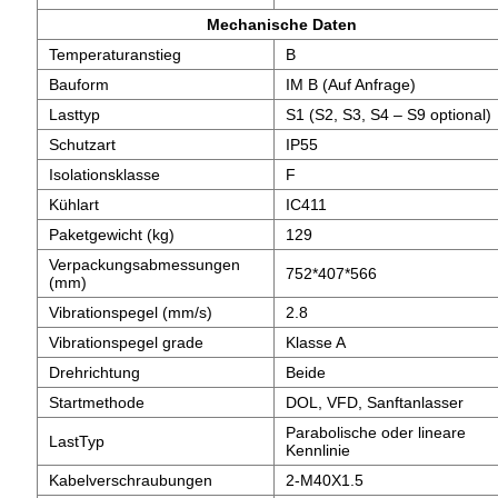
Mechanische Daten
Temperaturanstieg
B
Bauform
IM B (Auf Anfrage)
Lasttyp
S1 (S2, S3, S4 – S9 optional)
Schutzart
IP55
Isolationsklasse
F
Kühlart
IC411
Paketgewicht (kg)
129
Verpackungsabmessungen
752*407*566
(mm)
Vibrationspegel (mm/s)
2.8
Vibrationspegel grade
Klasse A
Drehrichtung
Beide
Startmethode
DOL, VFD, Sanftanlasser
Parabolische oder lineare
LastTyp
Kennlinie
Kabelverschraubungen
2-M40X1.5