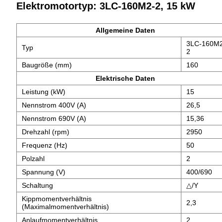
Elektromotortyp: 3LC-160M2-2, 15 kW
Allgemeine Daten
3LC-160M2
Typ
2
Baugröße (mm)
160
Elektrische Daten
Leistung (kW)
15
Nennstrom 400V (A)
26,5
Nennstrom 690V (A)
15,36
Drehzahl (rpm)
2950
Frequenz (Hz)
50
Polzahl
2
Spannung (V)
400/690
Schaltung
△/Y
Kippmomentverhältnis
2,3
(Maximalmomentverhältnis)
Anlaufmomentverhältnis
2