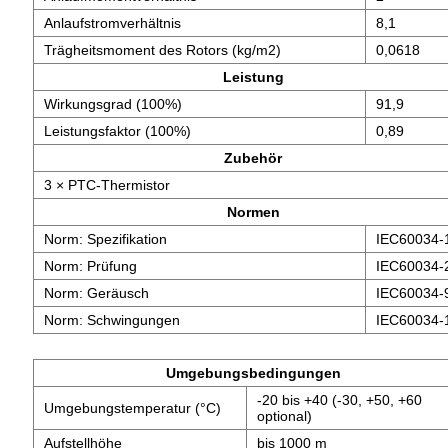
Anlaufstromverhältnis
8,1
Trägheitsmoment des Rotors (kg/m2)
0,0618
Leistung
Wirkungsgrad (100%)
91,9
Leistungsfaktor (100%)
0,89
Zubehör
3 × PTC-Thermistor
Normen
Norm: Spezifikation
IEC60034-
Norm: Prüfung
IEC60034-
Norm: Geräusch
IEC60034-
Norm: Schwingungen
IEC60034-
Umgebungsbedingungen
-20 bis +40 (-30, +50, +60
Umgebungstemperatur (°C)
optional)
Aufstellhöhe
bis 1000 m