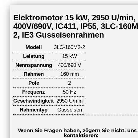
Elektromotor 15 kW, 2950 U/min,
400V/690V, IC411, IP55, 3LC-160M
2, IE3 Gusseisenrahmen
Modell
3LC-160M2-2
Leistung
15 kW
Nennspannung
400/690 V
Rahmen
160 mm
Pole
2
Frequenz
50 Hz
Geschwindigkeit
2950 U/min
Rahmentyp
Gusseisen
Wenn Sie Fragen haben, zögern Sie nicht, uns
kontaktieren: