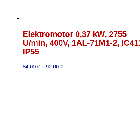
Elektromotor 0,37 kW, 2755
U/min, 400V, 1AL-71M1-2, IC41
IP55
Preisspanne:
84,00
€
–
92,00
€
84,00 €
bis
92,00 €