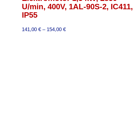
U/min, 400V, 1AL-90S-2, IC411,
IP55
Preisspanne:
141,00
€
–
154,00
€
141,00 €
bis
154,00 €