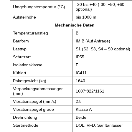
-20 bis +40 (-30, +50, +60
Umgebungstemperatur (°C)
optional)
Aufstellhöhe
bis 1000 m
Mechanische Daten
Temperaturanstieg
B
Bauform
IM B (Auf Anfrage)
Lasttyp
S1 (S2, S3, S4 – S9 optional)
Schutzart
IP55
Isolationsklasse
F
Kühlart
IC411
Paketgewicht (kg)
1640
Verpackungsabmessungen
1607*822*1161
(mm)
Vibrationspegel (mm/s)
2.8
Vibrationspegel grade
Klasse A
Drehrichtung
Beide
Startmethode
DOL, VFD, Sanftanlasser