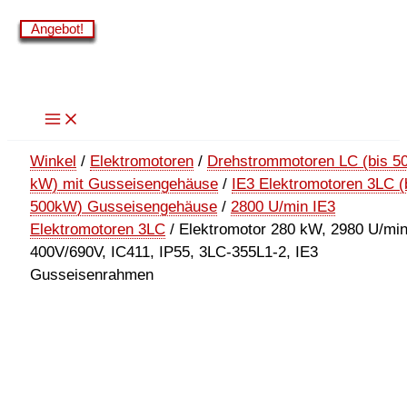
Zum
Angebot!
Angebot!
Angebot!
Angebot!
Angebot!
Angebot!
Angebot!
Angebot!
Inhalt
springen
Winkel
/
Elektromotoren
/
Drehstrommotoren LC (bis 5
kW) mit Gusseisengehäuse
/
IE3 Elektromotoren 3LC (
500kW) Gusseisengehäuse
/
2800 U/min IE3
Elektromotoren 3LC
/ Elektromotor 280 kW, 2980 U/min
400V/690V, IC411, IP55, 3LC-355L1-2, IE3
Gusseisenrahmen