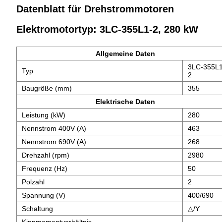
Datenblatt für Drehstrommotoren
Elektromotortyp: 3LC-355L1-2, 280 kW
Allgemeine Daten
3LC-355L1
Typ
2
Baugröße (mm)
355
Elektrische Daten
Leistung (kW)
280
Nennstrom 400V (A)
463
Nennstrom 690V (A)
268
Drehzahl (rpm)
2980
Frequenz (Hz)
50
Polzahl
2
Spannung (V)
400/690
Schaltung
△/Y
Kippmomentverhältnis