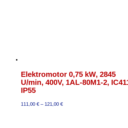
Elektromotor 0,75 kW, 2845
U/min, 400V, 1AL-80M1-2, IC41
IP55
Preisspanne:
111,00
€
–
121,00
€
111,00 €
bis
121,00 €