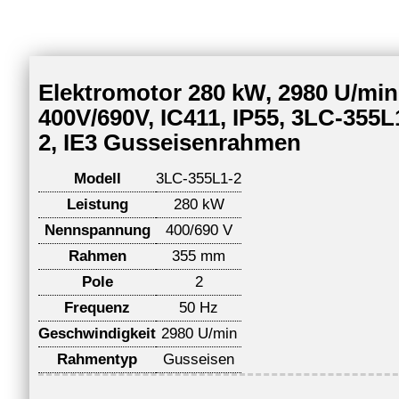
Elektromotor 280 kW, 2980 U/min
400V/690V, IC411, IP55, 3LC-355L
2, IE3 Gusseisenrahmen
Modell
3LC-355L1-2
Leistung
280 kW
Nennspannung
400/690 V
Rahmen
355 mm
Pole
2
Frequenz
50 Hz
Geschwindigkeit
2980 U/min
Rahmentyp
Gusseisen