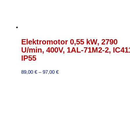
Elektromotor 0,55 kW, 2790
U/min, 400V, 1AL-71M2-2, IC41
IP55
Preisspanne:
89,00
€
–
97,00
€
89,00 €
bis
97,00 €