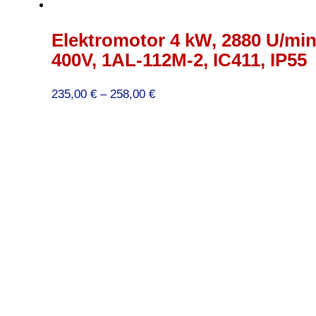
Elektromotor 4 kW, 2880 U/min
400V, 1AL-112M-2, IC411, IP55
Preisspanne:
235,00
€
–
258,00
€
235,00 €
bis
258,00 €