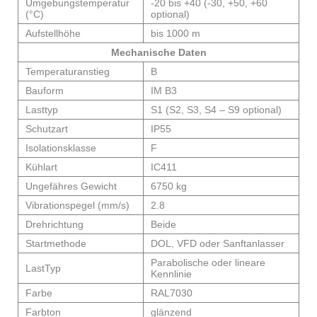
Umgebungstemperatur
-20 bis +40 (-30, +50, +60
(°C)
optional)
Aufstellhöhe
bis 1000 m
Mechanische Daten
Temperaturanstieg
B
Bauform
IM B3
Lasttyp
S1 (S2, S3, S4 – S9 optional)
Schutzart
IP55
Isolationsklasse
F
Kühlart
IC411
Ungefähres Gewicht
6750 kg
Vibrationspegel (mm/s)
2.8
Drehrichtung
Beide
Startmethode
DOL, VFD oder Sanftanlasser
Parabolische oder lineare
LastTyp
Kennlinie
Farbe
RAL7030
Farbton
glänzend