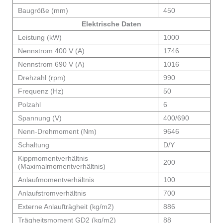
Baugröße (mm)
450
Elektrische Daten
Leistung (kW)
1000
Nennstrom 400 V (A)
1746
Nennstrom 690 V (A)
1016
Drehzahl (rpm)
990
Frequenz (Hz)
50
Polzahl
6
Spannung (V)
400/690
Nenn-Drehmoment (Nm)
9646
Schaltung
D/Y
Kippmomentverhältnis
200
(Maximalmomentverhältnis)
Anlaufmomentverhältnis
100
Anlaufstromverhältnis
700
Externe Anlaufträgheit (kg/m2)
886
Trägheitsmoment GD2 (kg/m2)
88