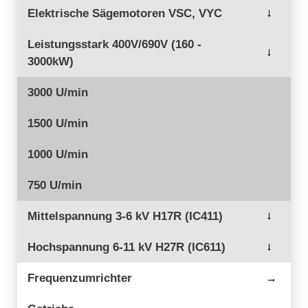
Elektrische Sägemotoren VSC, VYC
→
Leistungsstark 400V/690V (160 -
→
3000kW)
3000 U/min
1500 U/min
1000 U/min
750 U/min
Mittelspannung 3-6 kV H17R (IC411)
→
Hochspannung 6-11 kV H27R (IC611)
→
Frequenzumrichter
→