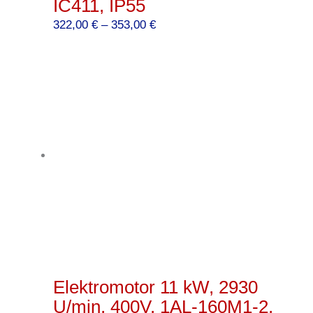
IC411, IP55
Preisspanne:
322,00
€
–
353,00
€
322,00 €
bis
353,00 €
Elektromotor 11 kW, 2930
U/min, 400V, 1AL-160M1-2,