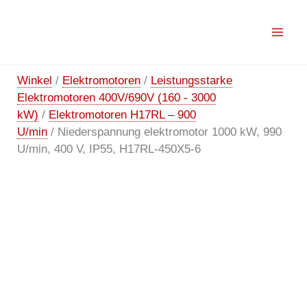
Zum
Angebot!
Angebot!
Angebot!
Angebot!
Angebot!
Angebot!
Inhalt
springen
Winkel
/
Elektromotoren
/
Leistungsstarke
Elektromotoren 400V/690V (160 - 3000
kW)
/
Elektromotoren H17RL – 900
U/min
/ Niederspannung elektromotor 1000 kW, 990
U/min, 400 V, IP55, H17RL-450X5-6