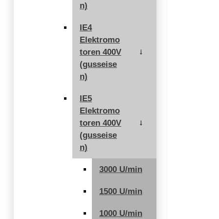
n)
IE4
Elektromo
toren 400V
→
(gusseise
n)
IE5
Elektromo
toren 400V
→
(gusseise
n)
3000 U/min
1500 U/min
1000 U/min