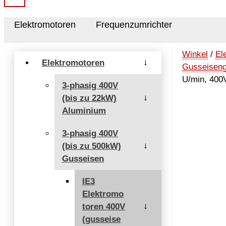
Elektromotoren
Frequenzumrichter
Winkel
/
El
Elektromotoren
→
Gusseisen
U/min, 400
3-phasig 400V
(bis zu 22kW)
→
Aluminium
3-phasig 400V
(bis zu 500kW)
→
Gusseisen
IE3
Elektromo
toren 400V
→
(gusseise