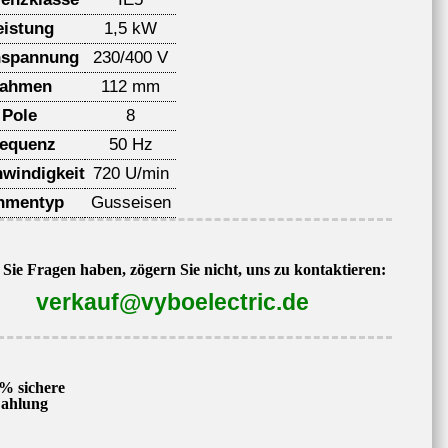
eistung
1,5 kW
spannung
230/400 V
ahmen
112 mm
Pole
8
requenz
50 Hz
windigkeit
720 U/min
hmentyp
Gusseisen
Sie Fragen haben, zögern Sie nicht, uns zu kontaktieren:
verkauf@vyboelectric.de
% sichere
ahlung