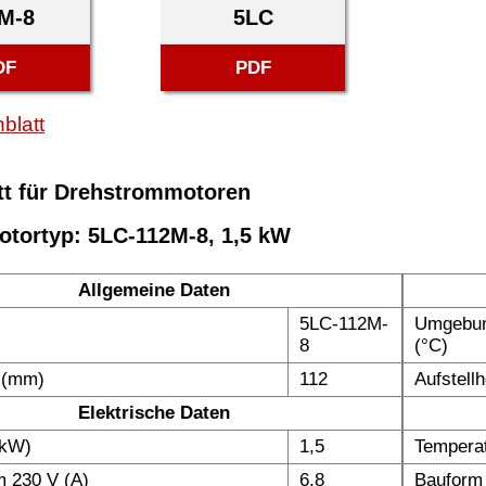
M-8
5LC
DF
PDF
blatt
tt für Drehstrommotoren
otortyp: 5LC-112M-8, 1,5 kW
Allgemeine Daten
5LC-112M-
Umgebun
8
(°C)
 (mm)
112
Aufstell
Elektrische Daten
(kW)
1,5
Temperat
 230 V (A)
6,8
Bauform