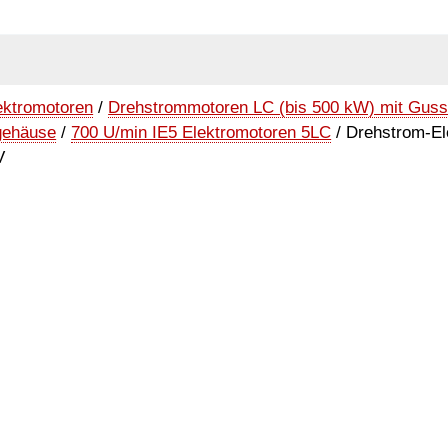
ektromotoren
/
Drehstrommotoren LC (bis 500 kW) mit Gus
gehäuse
/
700 U/min IE5 Elektromotoren 5LC
/ Drehstrom-El
V