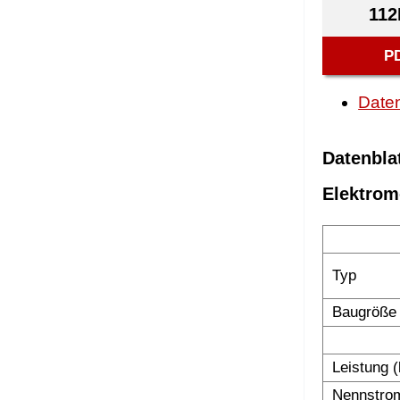
112
P
Daten
Datenbla
Elektrom
Typ
Baugröße
Leistung 
Nennstrom