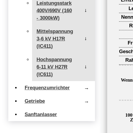
Leistungsstark
L
400V/690V (160
→
Nenn
- 3000kW)
R
Mittelspannung
3-6 kV H17R
→
F
(IC411)
Gesch
Hochspannung
Ra
6-11 kV H27R
→
(IC611)
Wenn 
Frequenzumrichter
→
Getriebe
→
Sanftanlasser
100
Z