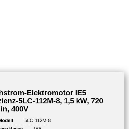
hstrom-Elektromotor IE5
izienz-5LC-112M-8, 1,5 kW, 720
in, 400V
Modell
5LC-112M-8
ienzklasse
IE5