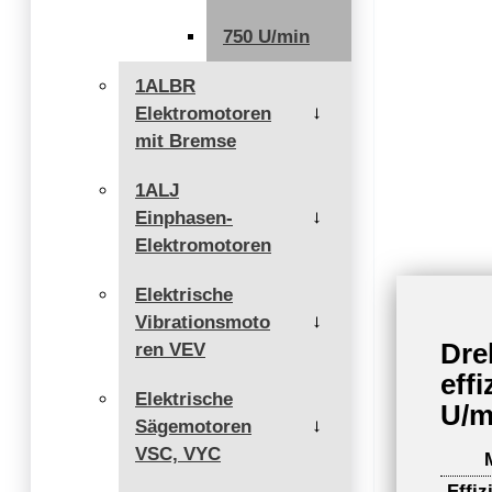
750 U/min
1ALBR
Elektromotoren
→
mit Bremse
1ALJ
Einphasen-
→
Elektromotoren
Elektrische
Vibrationsmoto
→
Dre
ren VEV
eff
Elektrische
U/m
Sägemotoren
→
VSC, VYC
Effiz