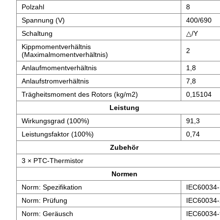
Polzahl
8
Spannung (V)
400/690
Schaltung
△/Y
Kippmomentverhältnis
2
(Maximalmomentverhältnis)
Anlaufmomentverhältnis
1,8
Anlaufstromverhältnis
7,8
Trägheitsmoment des Rotors (kg/m2)
0,15104
Leistung
Wirkungsgrad (100%)
91,3
Leistungsfaktor (100%)
0,74
Zubehör
3 × PTC-Thermistor
Normen
Norm: Spezifikation
IEC60034-
Norm: Prüfung
IEC60034-
Norm: Geräusch
IEC60034-