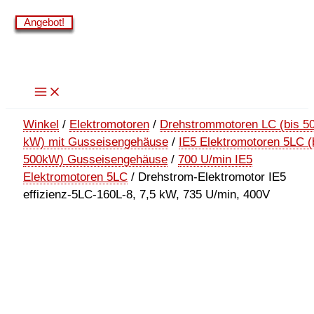
Zum
Angebot!
Angebot!
Angebot!
Angebot!
Angebot!
Angebot!
Inhalt
springen
Winkel
/
Elektromotoren
/
Drehstrommotoren LC (bis 5
kW) mit Gusseisengehäuse
/
IE5 Elektromotoren 5LC (
500kW) Gusseisengehäuse
/
700 U/min IE5
Elektromotoren 5LC
/ Drehstrom-Elektromotor IE5
effizienz-5LC-160L-8, 7,5 kW, 735 U/min, 400V