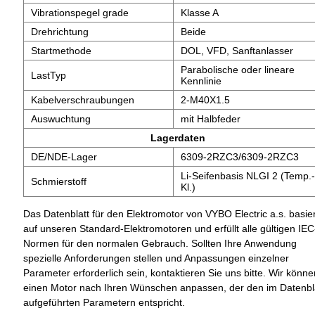
Vibrationspegel grade
Klasse A
Drehrichtung
Beide
Startmethode
DOL, VFD, Sanftanlasser
Parabolische oder lineare
LastTyp
Kennlinie
Kabelverschraubungen
2-M40X1.5
Auswuchtung
mit Halbfeder
Lagerdaten
DE/NDE-Lager
6309-2RZC3/6309-2RZC3
Li-Seifenbasis NLGI 2 (Temp.-
Schmierstoff
Kl.)
Das Datenblatt für den Elektromotor von VYBO Electric a.s. basier
auf unseren Standard-Elektromotoren und erfüllt alle gültigen IEC
Normen für den normalen Gebrauch. Sollten Ihre Anwendung
spezielle Anforderungen stellen und Anpassungen einzelner
Parameter erforderlich sein, kontaktieren Sie uns bitte. Wir könne
einen Motor nach Ihren Wünschen anpassen, der den im Datenbl
aufgeführten Parametern entspricht.