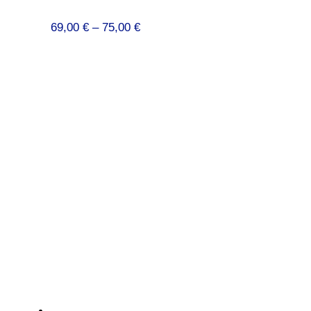
Preisspanne:
69,00
€
–
75,00
€
69,00 €
bis
75,00 €