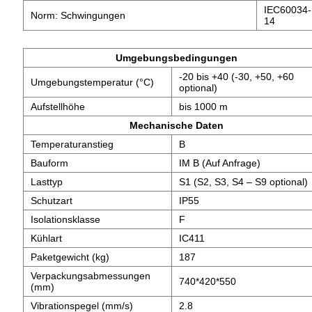
IEC60034-
Norm: Schwingungen
14
Umgebungsbedingungen
-20 bis +40 (-30, +50, +60
Umgebungstemperatur (°C)
optional)
Aufstellhöhe
bis 1000 m
Mechanische Daten
Temperaturanstieg
B
Bauform
IM B (Auf Anfrage)
Lasttyp
S1 (S2, S3, S4 – S9 optional)
Schutzart
IP55
Isolationsklasse
F
Kühlart
IC411
Paketgewicht (kg)
187
Verpackungsabmessungen
740*420*550
(mm)
Vibrationspegel (mm/s)
2.8