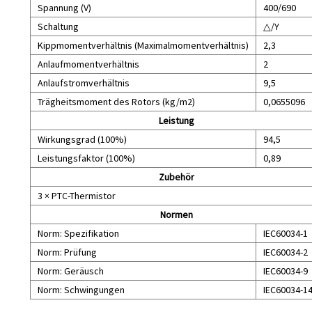
Spannung (V)
400/690
Schaltung
△/Y
Kippmomentverhältnis (Maximalmomentverhältnis)
2,3
Anlaufmomentverhältnis
2
Anlaufstromverhältnis
9,5
Trägheitsmoment des Rotors (kg/m2)
0,0655096
Leistung
Wirkungsgrad (100%)
94,5
Leistungsfaktor (100%)
0,89
Zubehör
3 × PTC-Thermistor
Normen
Norm: Spezifikation
IEC60034-1
Norm: Prüfung
IEC60034-2
Norm: Geräusch
IEC60034-9
Norm: Schwingungen
IEC60034-1