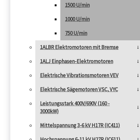
1500 U/min
1000 U/min
750 U/min
1ALBR Elektromotoren mit Bremse
1ALJ Einphasen-Elektromotoren
Elektrische Vibrationsmotoren VEV
Elektrische Sägemotoren VSC, VYC
Leistungsstark 400V/690V (160 -
3000kW)
Mittelspannung 3-6 kV H17R (IC411)
Hochspannung 6-11 kV H27R (IC611)