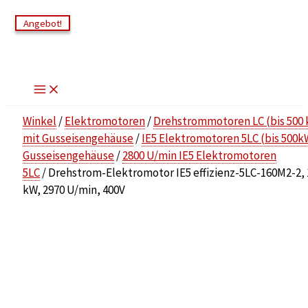
Zum
Angebot!
Angebot!
Inhalt
springen
Winkel
/
Elektromotoren
/
Drehstrommotoren LC (bis 500
mit Gusseisengehäuse
/
IE5 Elektromotoren 5LC (bis 500k
Gusseisengehäuse
/
2800 U/min IE5 Elektromotoren
5LC
/ Drehstrom-Elektromotor IE5 effizienz-5LC-160M2-2, 
kW, 2970 U/min, 400V