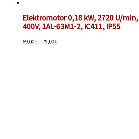
Elektromotor 0,18 kW, 2720 U/min,
400V, 1AL-63M1-2, IC411, IP55
Preisspanne:
69,00
€
–
75,00
€
69,00 €
bis
75,00 €