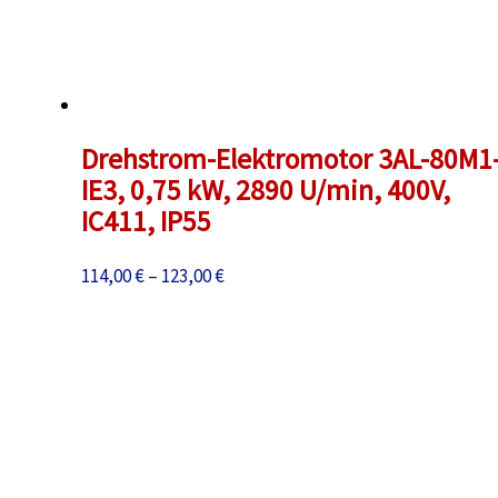
Drehstrom-Elektromotor 3AL-80M1-
IE3, 0,75 kW, 2890 U/min, 400V,
IC411, IP55
Preisspanne:
114,00
€
–
123,00
€
114,00 €
bis
123,00 €