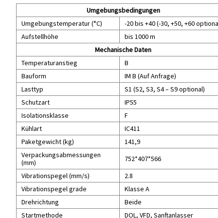
Umgebungsbedingungen
Umgebungstemperatur (°C)
-20 bis +40 (-30, +50, +60 optiona
Aufstellhöhe
bis 1000 m
Mechanische Daten
Temperaturanstieg
B
Bauform
IM B (Auf Anfrage)
Lasttyp
S1 (S2, S3, S4 – S9 optional)
Schutzart
IP55
Isolationsklasse
F
Kühlart
IC411
Paketgewicht (kg)
141,9
Verpackungsabmessungen
752*407*566
(mm)
Vibrationspegel (mm/s)
2.8
Vibrationspegel grade
Klasse A
Drehrichtung
Beide
Startmethode
DOL, VFD, Sanftanlasser