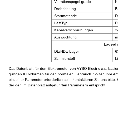
Vibrationspegel grade
K
Drehrichtung
B
Startmethode
D
LastTyp
P
Kabelverschraubungen
2
Auswuchtung
m
Lagerd
DE/NDE-Lager
6
Schmierstoff
L
Das Datenblatt für den Elektromotor von VYBO Electric a.s. basier
gültigen IEC-Normen für den normalen Gebrauch. Sollten Ihre A
einzelner Parameter erforderlich sein, kontaktieren Sie uns bit
der den im Datenblatt aufgeführten Parametern entspricht.