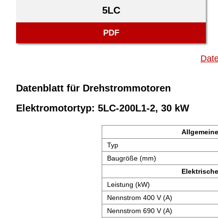
5LC
PDF
Date
Datenblatt für Drehstrommotoren
Elektromotortyp: 5LC-200L1-2, 30 kW
Allgemeine
Typ
Baugröße (mm)
Elektrisch
Leistung (kW)
Nennstrom 400 V (A)
Nennstrom 690 V (A)