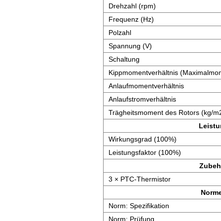
Drehzahl (rpm)
Frequenz (Hz)
Polzahl
Spannung (V)
Schaltung
Kippmomentverhältnis (Maximalmom
Anlaufmomentverhältnis
Anlaufstromverhältnis
Trägheitsmoment des Rotors (kg/m
Leist
Wirkungsgrad (100%)
Leistungsfaktor (100%)
Zubeh
3 × PTC-Thermistor
Norm
Norm: Spezifikation
Norm: Prüfung