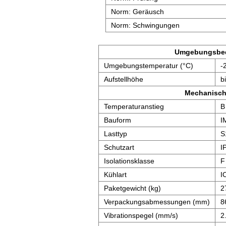
Norm: Geräusch
Norm: Schwingungen
Umgebungsbe
Umgebungstemperatur (°C)
-
Aufstellhöhe
b
Mechanisch
Temperaturanstieg
B
Bauform
I
Lasttyp
S
Schutzart
I
Isolationsklasse
F
Kühlart
I
Paketgewicht (kg)
2
Verpackungsabmessungen (mm)
8
Vibrationspegel (mm/s)
2