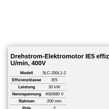
Drehstrom-Elektromotor IE5 effi
U/min, 400V
Modell
5LC-200L1-2
Effizienzklasse
IE5
Leistung
30 kW
Nennspannung
400/690 V
Rahmen
200 mm
Pole
2