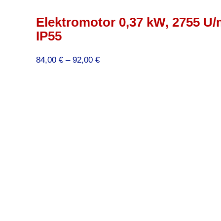
Elektromotor 0,37 kW, 2755 U/
IP55
Preisspanne:
84,00
€
–
92,00
€
84,00 €
bis
92,00 €