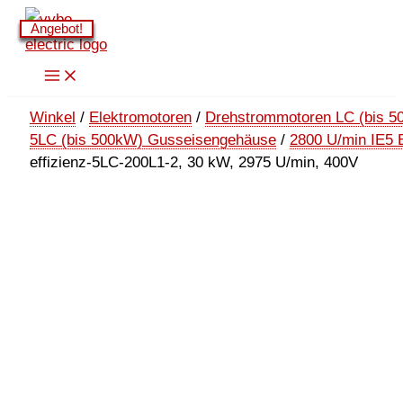
Zum
Angebot!
Angebot!
Angebot!
Angebot!
Angebot!
Angebot!
Inhalt
springen
Winkel
/
Elektromotoren
/
Drehstrommotoren LC (bis 5
5LC (bis 500kW) Gusseisengehäuse
/
2800 U/min IE5 
effizienz-5LC-200L1-2, 30 kW, 2975 U/min, 400V