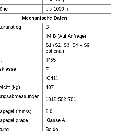
höhe
bis 1000 m
Mechanische Daten
uranstieg
B
IM B (Auf Anfrage)
S1 (S2, S3, S4 – S9
optional)
t
IP55
nsklasse
F
IC411
icht (kg)
407
ungsabmessungen
1012*582*781
nspegel (mm/s)
2.8
nspegel grade
Klasse A
tung
Beide