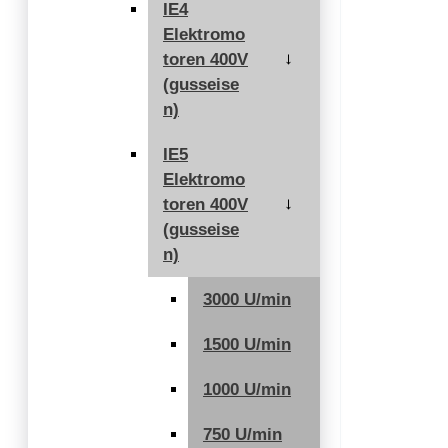
IE4
Elektromo
toren 400V
→
(gusseise
n)
IE5
Elektromo
toren 400V
→
(gusseise
n)
3000 U/min
1500 U/min
1000 U/min
750 U/min