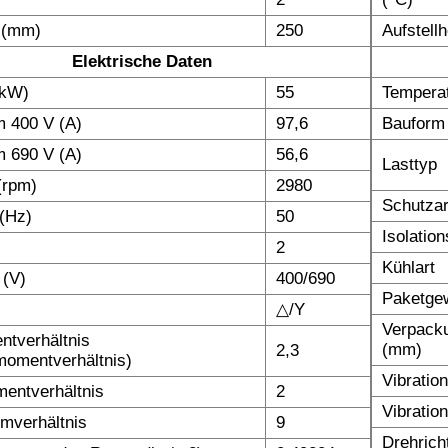
 (mm)
250
Aufstell
Elektrische Daten
(kW)
55
Temperat
 400 V (A)
97,6
Bauform
 690 V (A)
56,6
Lasttyp
(rpm)
2980
Schutzar
(Hz)
50
Isolatio
2
Kühlart
 (V)
400/690
Paketgew
△/Y
Verpack
tverhältnis
(mm)
2,3
omentverhältnis)
Vibratio
entverhältnis
2
Vibratio
omverhältnis
9
Drehrich