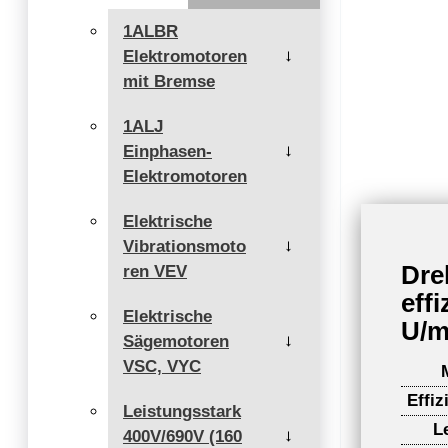
1ALBR
Elektromotoren
→
mit Bremse
1ALJ
Einphasen-
→
Elektromotoren
Elektrische
Vibrationsmoto
→
Dre
ren VEV
eff
Elektrische
U/m
Sägemotoren
→
VSC, VYC
Effiz
Leistungsstark
L
400V/690V (160
→