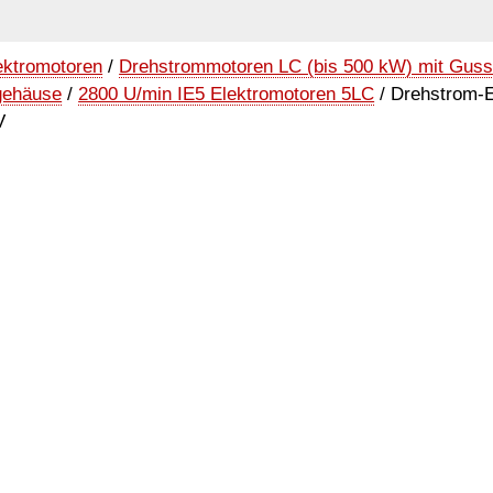
ektromotoren
/
Drehstrommotoren LC (bis 500 kW) mit Gus
gehäuse
/
2800 U/min IE5 Elektromotoren 5LC
/ Drehstrom-E
V