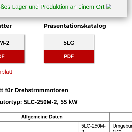
ßes Lager und Produktion an einem Ort
tter
Präsentationskatalog
M-2
5LC
DF
PDF
blatt
tt für Drehstrommotoren
otortyp: 5LC-250M-2, 55 kW
Allgemeine Daten
5LC-250M-
Umgebun
2
(°C)