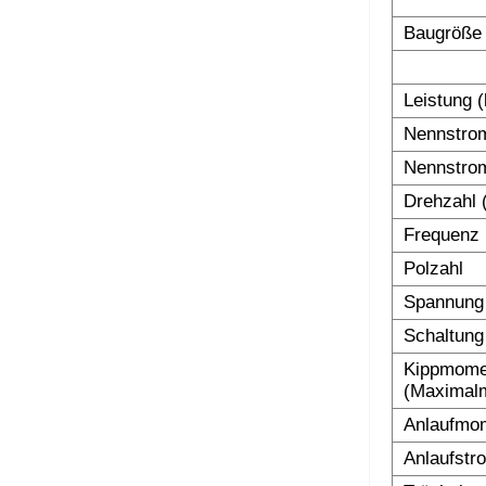
Baugröße
Leistung 
Nennstrom
Nennstrom
Drehzahl 
Frequenz 
Polzahl
Spannung
Schaltung
Kippmomen
(Maximalm
Anlaufmom
Anlaufstr