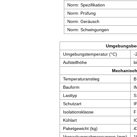
Norm: Spezifikation
Norm: Prüfung
Norm: Geräusch
Norm: Schwingungen
Umgebungsbe
Umgebungstemperatur (°C)
-
Aufstellhöhe
b
Mechanisch
Temperaturanstieg
B
Bauform
I
Lasttyp
S
Schutzart
I
Isolationsklasse
F
Kühlart
I
Paketgewicht (kg)
4
Verpackungsabmessungen (mm)
1