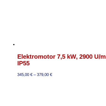
Elektromotor 7,5 kW, 2900 U/mi
IP55
Preisspanne:
345,00
€
–
379,00
€
345,00 €
bis
379,00 €