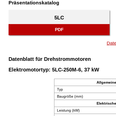
Präsentationskatalog
5LC
PDF
Date
Datenblatt für Drehstrommotoren
Elektromotortyp: 5LC-250M-6, 37 kW
Allgemeine
Typ
Baugröße (mm)
Elektrisch
Leistung (kW)