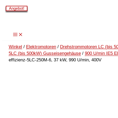
Zum
Angebot!
Angebot!
Angebot!
Angebot!
Angebot!
Angebot!
Inhalt
springen
Winkel
/
Elektromotoren
/
Drehstrommotoren LC (bis 5
5LC (bis 500kW) Gusseisengehäuse
/
900 U/min IE5 E
effizienz-5LC-250M-6, 37 kW, 990 U/min, 400V