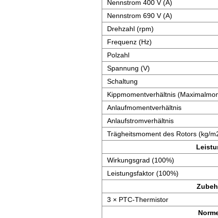
Nennstrom 400 V (A)
Nennstrom 690 V (A)
Drehzahl (rpm)
Frequenz (Hz)
Polzahl
Spannung (V)
Schaltung
Kippmomentverhältnis (Maximalmom
Anlaufmomentverhältnis
Anlaufstromverhältnis
Trägheitsmoment des Rotors (kg/m
Leist
Wirkungsgrad (100%)
Leistungsfaktor (100%)
Zubeh
3 × PTC-Thermistor
Norm