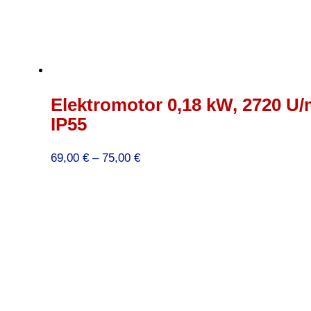
Elektromotor 0,18 kW, 2720 U/
IP55
Preisspanne:
69,00
€
–
75,00
€
69,00 €
bis
75,00 €