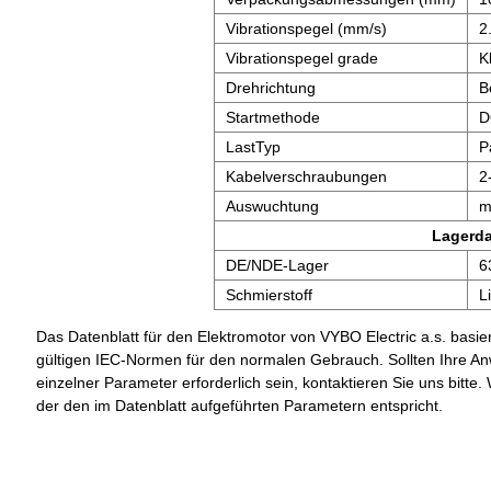
Vibrationspegel (mm/s)
2
Vibrationspegel grade
K
Drehrichtung
B
Startmethode
D
LastTyp
P
Kabelverschraubungen
2
Auswuchtung
m
Lagerd
DE/NDE-Lager
6
Schmierstoff
L
Das Datenblatt für den Elektromotor von VYBO Electric a.s. basier
gültigen IEC-Normen für den normalen Gebrauch. Sollten Ihre A
einzelner Parameter erforderlich sein, kontaktieren Sie uns bit
der den im Datenblatt aufgeführten Parametern entspricht.