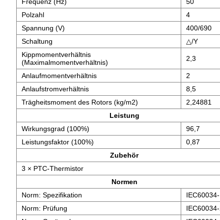
Frequenz (Hz)
50
Polzahl
4
Spannung (V)
400/690
Schaltung
△/Y
Kippmomentverhältnis
2,3
(Maximalmomentverhältnis)
Anlaufmomentverhältnis
2
Anlaufstromverhältnis
8,5
Trägheitsmoment des Rotors (kg/m2)
2,24881
Leistung
Wirkungsgrad (100%)
96,7
Leistungsfaktor (100%)
0,87
Zubehör
3 × PTC-Thermistor
Normen
Norm: Spezifikation
IEC60034-
Norm: Prüfung
IEC60034-