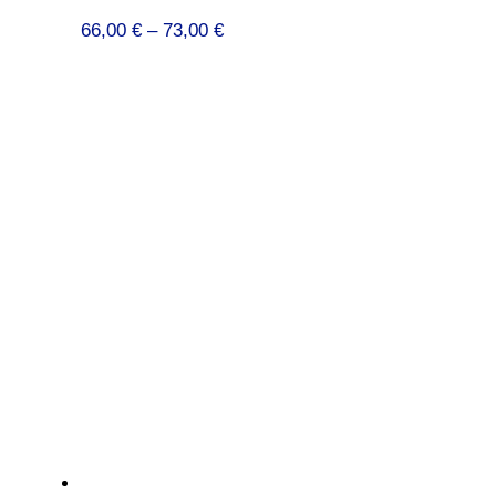
Preisspanne:
66,00
€
–
73,00
€
66,00 €
bis
73,00 €