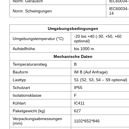
Norm: Geräusch
IEC60034-
IEC60034-
Norm: Schwingungen
14
Umgebungsbedingungen
-20 bis +40 (-30, +50, +60
Umgebungstemperatur (°C)
optional)
Aufstellhöhe
bis 1000 m
Mechanische Daten
Temperaturanstieg
B
Bauform
IM B (Auf Anfrage)
Lasttyp
S1 (S2, S3, S4 – S9 optional)
Schutzart
IP55
Isolationsklasse
F
Kühlart
IC411
Paketgewicht (kg)
627
Verpackungsabmessungen
1102*652*846
(mm)