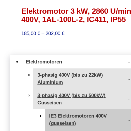
Elektromotor 3 kW, 2860 U/min
400V, 1AL-100L-2, IC411, IP55
Preisspanne:
185,00
€
–
202,00
€
185,00 €
bis
202,00 €
Elektromotoren
3-phasig 400V (bis zu 22kW)
Aluminium
3-phasig 400V (bis zu 500kW)
Gusseisen
IE3 Elektromotoren 400V
(gusseisen)