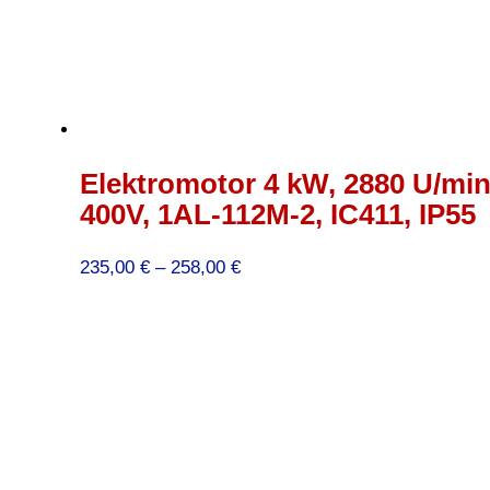
Elektromotor 4 kW, 2880 U/min
400V, 1AL-112M-2, IC411, IP55
Preisspanne:
235,00
€
–
258,00
€
235,00 €
bis
258,00 €