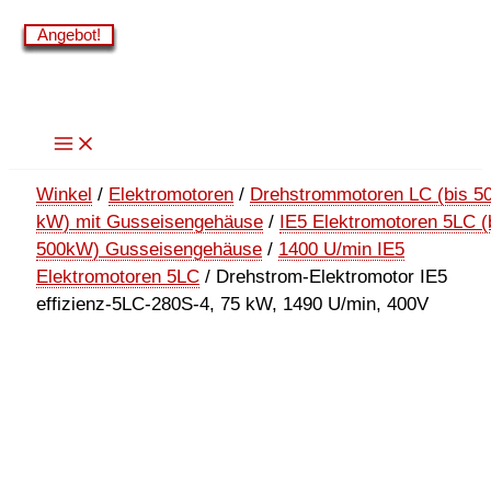
Zum
Angebot!
Angebot!
Angebot!
Angebot!
Angebot!
Angebot!
Angebot!
Angebot!
Inhalt
springen
Winkel
/
Elektromotoren
/
Drehstrommotoren LC (bis 5
kW) mit Gusseisengehäuse
/
IE5 Elektromotoren 5LC (
500kW) Gusseisengehäuse
/
1400 U/min IE5
Elektromotoren 5LC
/ Drehstrom-Elektromotor IE5
effizienz-5LC-280S-4, 75 kW, 1490 U/min, 400V