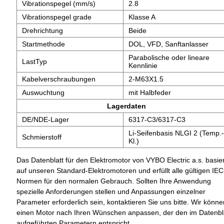
Vibrationspegel (mm/s)
2.8
Vibrationspegel grade
Klasse A
Drehrichtung
Beide
Startmethode
DOL, VFD, Sanftanlasser
Parabolische oder lineare
LastTyp
Kennlinie
Kabelverschraubungen
2-M63X1.5
Auswuchtung
mit Halbfeder
Lagerdaten
DE/NDE-Lager
6317-C3/6317-C3
Li-Seifenbasis NLGI 2 (Temp.-
Schmierstoff
Kl.)
Das Datenblatt für den Elektromotor von VYBO Electric a.s. basier
auf unseren Standard-Elektromotoren und erfüllt alle gültigen IEC
Normen für den normalen Gebrauch. Sollten Ihre Anwendung
spezielle Anforderungen stellen und Anpassungen einzelner
Parameter erforderlich sein, kontaktieren Sie uns bitte. Wir könne
einen Motor nach Ihren Wünschen anpassen, der den im Datenbl
aufgeführten Parametern entspricht.