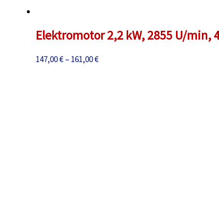
Elektromotor 2,2 kW, 2855 U/min, 4
Preisspanne:
147,00
€
–
161,00
€
147,00 €
bis
161,00 €