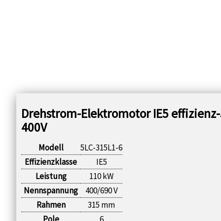
Drehstrom-Elektromotor IE5 effizienz
400V
Modell
5LC-315L1-6
Effizienzklasse
IE5
Leistung
110 kW
Nennspannung
400/690 V
Rahmen
315 mm
Pole
6