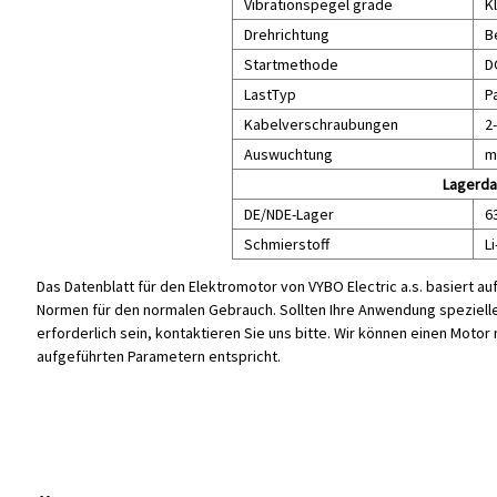
Vibrationspegel grade
K
Drehrichtung
B
Startmethode
D
LastTyp
P
Kabelverschraubungen
2
Auswuchtung
m
Lagerda
DE/NDE-Lager
6
Schmierstoff
Li
Das Datenblatt für den Elektromotor von VYBO Electric a.s. basiert au
Normen für den normalen Gebrauch. Sollten Ihre Anwendung speziell
erforderlich sein, kontaktieren Sie uns bitte. Wir können einen Moto
aufgeführten Parametern entspricht.