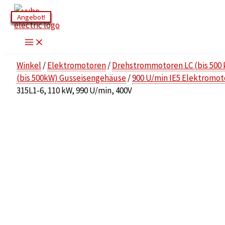
Zum
Angebot!
Angebot!
Angebot!
Angebot!
Angebot!
Angebot!
Inhalt
springen
Winkel
/
Elektromotoren
/
Drehstrommotoren LC (bis 500
(bis 500kW) Gusseisengehäuse
/
900 U/min IE5 Elektromot
315L1-6, 110 kW, 990 U/min, 400V