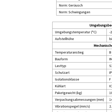
Norm: Geräusch
Norm: Schwingungen
Umgebungsbe
Umgebungstemperatur (°C)
-2
Aufstellhöhe
b
Mechanisch
Temperaturanstieg
B
Bauform
I
Lasttyp
S1
Schutzart
I
Isolationsklasse
F
Kühlart
I
Paketgewicht (kg)
1
Verpackungsabmessungen (mm)
1
Vibrationspegel (mm/s)
2.