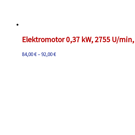
Elektromotor 0,37 kW, 2755 U/min, 
Preisspanne:
84,00
€
–
92,00
€
84,00 €
bis
92,00 €