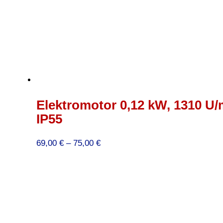
Elektromotor 0,12 kW, 1310 U/
IP55
Preisspanne:
69,00
€
–
75,00
€
69,00 €
bis
75,00 €