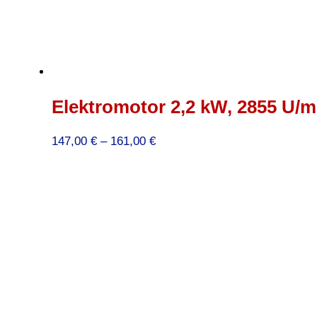
Elektromotor 2,2 kW, 2855 U/mi
Preisspanne:
147,00
€
–
161,00
€
147,00 €
bis
161,00 €