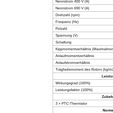
Nennstrom 400 V (A)
Nennstrom 690 V (A)
Drehzahl (rpm)
Frequenz (Hz)
Polzahl
Spannung (V)
Schaltung
Kippmomentverhältnis (Maximalmom
Anlaufmomentverhältnis
Anlaufstromverhältnis
Trägheitsmoment des Rotors (kg/m
Leist
Wirkungsgrad (100%)
Leistungsfaktor (100%)
Zubeh
3 × PTC-Thermistor
Norm