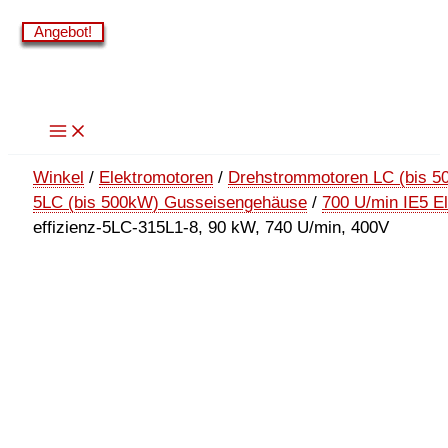
Zum
Angebot!
Angebot!
Angebot!
Angebot!
Angebot!
Angebot!
Inhalt
springen
Winkel
/
Elektromotoren
/
Drehstrommotoren LC (bis 5
5LC (bis 500kW) Gusseisengehäuse
/
700 U/min IE5 E
effizienz-5LC-315L1-8, 90 kW, 740 U/min, 400V