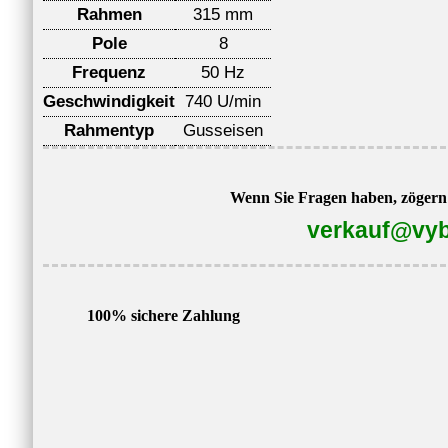
Rahmen
315 mm
Pole
8
Frequenz
50 Hz
Geschwindigkeit
740 U/min
Rahmentyp
Gusseisen
Wenn Sie Fragen haben, zögern S
verkauf@vyb
100% sichere Zahlung