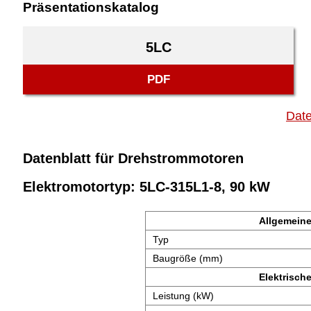
Präsentationskatalog
5LC
PDF
Date
Datenblatt für Drehstrommotoren
Elektromotortyp: 5LC-315L1-8, 90 kW
Allgemeine
Typ
Baugröße (mm)
Elektrisch
Leistung (kW)