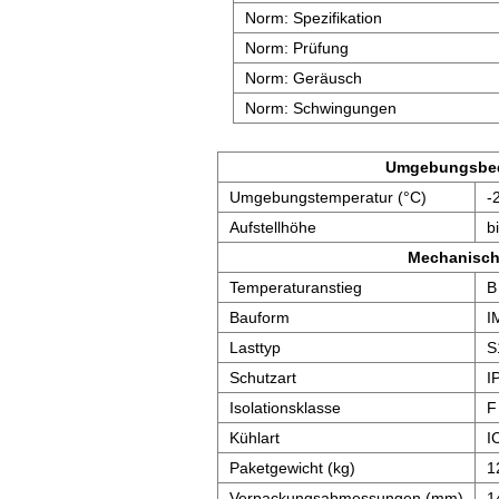
Norm: Spezifikation
Norm: Prüfung
Norm: Geräusch
Norm: Schwingungen
Umgebungsbe
Umgebungstemperatur (°C)
-
Aufstellhöhe
b
Mechanisch
Temperaturanstieg
B
Bauform
I
Lasttyp
S
Schutzart
I
Isolationsklasse
F
Kühlart
I
Paketgewicht (kg)
1
Verpackungsabmessungen (mm)
1