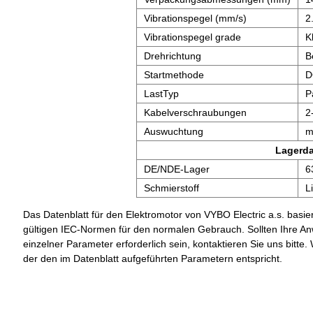
Vibrationspegel (mm/s)
2
Vibrationspegel grade
K
Drehrichtung
B
Startmethode
D
LastTyp
P
Kabelverschraubungen
2
Auswuchtung
m
Lagerd
DE/NDE-Lager
6
Schmierstoff
L
Das Datenblatt für den Elektromotor von VYBO Electric a.s. basier
gültigen IEC-Normen für den normalen Gebrauch. Sollten Ihre A
einzelner Parameter erforderlich sein, kontaktieren Sie uns bit
der den im Datenblatt aufgeführten Parametern entspricht.