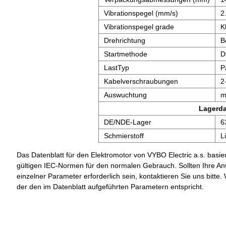
Vibrationspegel (mm/s)
2
Vibrationspegel grade
K
Drehrichtung
B
Startmethode
D
LastTyp
P
Kabelverschraubungen
2
Auswuchtung
m
Lagerd
DE/NDE-Lager
6
Schmierstoff
L
Das Datenblatt für den Elektromotor von VYBO Electric a.s. basier
gültigen IEC-Normen für den normalen Gebrauch. Sollten Ihre A
einzelner Parameter erforderlich sein, kontaktieren Sie uns bit
der den im Datenblatt aufgeführten Parametern entspricht.