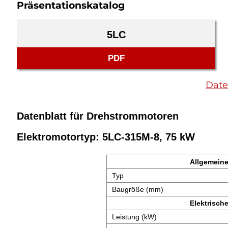
Präsentationskatalog
5LC
PDF
Date
Datenblatt für Drehstrommotoren
Elektromotortyp: 5LC-315M-8, 75 kW
Allgemeine
Typ
Baugröße (mm)
Elektrisch
Leistung (kW)