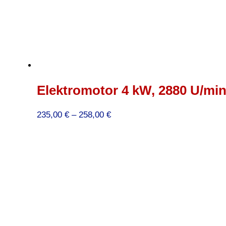
Elektromotor 4 kW, 2880 U/min
Preisspanne:
235,00
€
–
258,00
€
235,00 €
bis
258,00 €