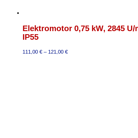
Elektromotor 0,75 kW, 2845 U/
IP55
Preisspanne:
111,00
€
–
121,00
€
111,00 €
bis
121,00 €