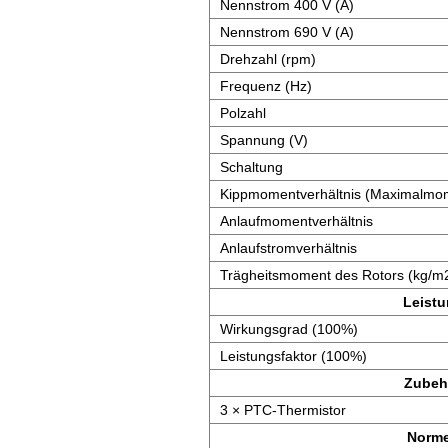
Nennstrom 400 V (A)
Nennstrom 690 V (A)
Drehzahl (rpm)
Frequenz (Hz)
Polzahl
Spannung (V)
Schaltung
Kippmomentverhältnis (Maximalmom
Anlaufmomentverhältnis
Anlaufstromverhältnis
Trägheitsmoment des Rotors (kg/m
Leist
Wirkungsgrad (100%)
Leistungsfaktor (100%)
Zubeh
3 × PTC-Thermistor
Norm