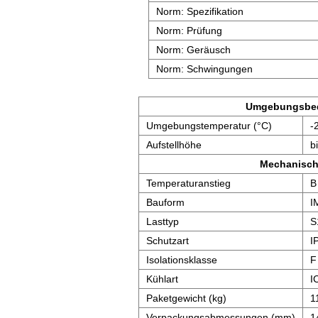
Norm: Spezifikation
Norm: Prüfung
Norm: Geräusch
Norm: Schwingungen
Umgebungsbe
Umgebungstemperatur (°C)
-
Aufstellhöhe
b
Mechanisch
Temperaturanstieg
B
Bauform
I
Lasttyp
S
Schutzart
I
Isolationsklasse
F
Kühlart
I
Paketgewicht (kg)
1
Verpackungsabmessungen (mm)
1