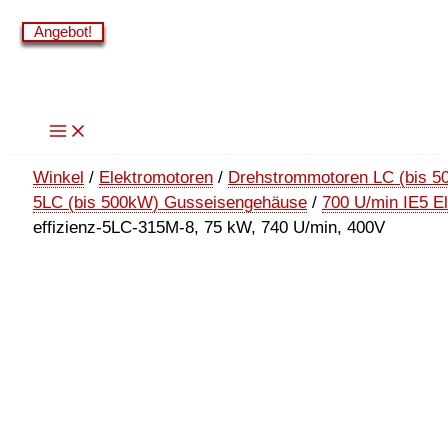
Zum
Angebot!
Angebot!
Angebot!
Angebot!
Angebot!
Angebot!
Inhalt
springen
Winkel
/
Elektromotoren
/
Drehstrommotoren LC (bis 5
5LC (bis 500kW) Gusseisengehäuse
/
700 U/min IE5 E
effizienz-5LC-315M-8, 75 kW, 740 U/min, 400V