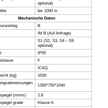
optional)
höhe
bis 1000 m
Mechanische Daten
uranstieg
B
IM B (Auf Anfrage)
S1 (S2, S3, S4 – S9
optional)
t
IP55
nsklasse
F
IC411
icht (kg)
1030
ungsabmessungen
1350*750*1040
nspegel (mm/s)
2.8
nspegel grade
Klasse A