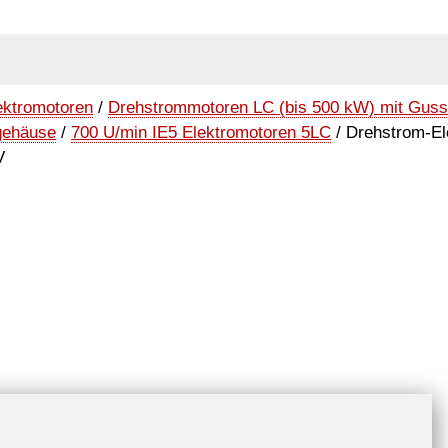
ektromotoren
/
Drehstrommotoren LC (bis 500 kW) mit Gus
gehäuse
/
700 U/min IE5 Elektromotoren 5LC
/ Drehstrom-El
V