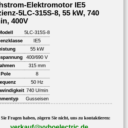
hstrom-Elektromotor IE5
izienz-5LC-315S-8, 55 kW, 740
in, 400V
Modell
5LC-315S-8
ienzklasse
IE5
eistung
55 kW
spannung
400/690 V
ahmen
315 mm
Pole
8
requenz
50 Hz
windigkeit
740 U/min
hmentyp
Gusseisen
Sie Fragen haben, zögern Sie nicht, uns zu kontaktieren:
verkauf@vyboelectric.de