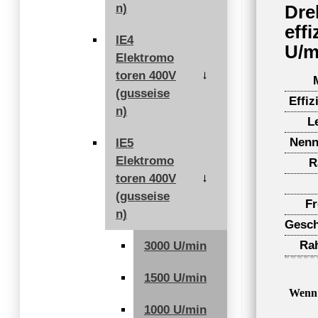
n)
Dre
eff
IE4
U/m
Elektromo
toren 400V
→
(gusseise
Effiz
n)
L
Nenn
IE5
Elektromo
R
toren 400V
→
(gusseise
F
n)
Gesch
Ra
3000 U/min
1500 U/min
Wenn 
1000 U/min