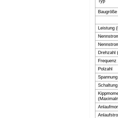
Typ
Baugröße
Leistung 
Nennstrom
Nennstrom
Drehzahl 
Frequenz 
Polzahl
Spannung
Schaltung
Kippmomen
(Maximalm
Anlaufmom
Anlaufstr