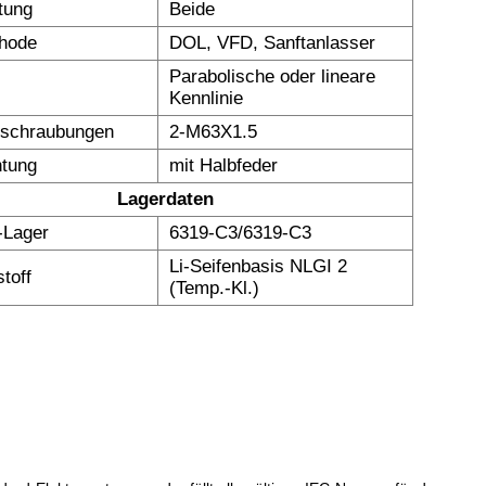
tung
Beide
thode
DOL, VFD, Sanftanlasser
Parabolische oder lineare
Kennlinie
rschraubungen
2-M63X1.5
tung
mit Halbfeder
Lagerdaten
Lager
6319-C3/6319-C3
Li-Seifenbasis NLGI 2
toff
(Temp.-Kl.)