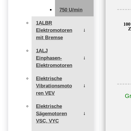
750 U/min
1ALBR
100
Z
Elektromotoren
→
mit Bremse
1ALJ
Einphasen-
→
Elektromotoren
Elektrische
Vibrationsmoto
→
ren VEV
Gr
Elektrische
Sägemotoren
→
VSC, VYC