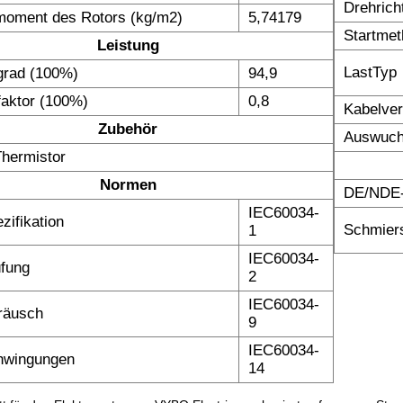
Drehrich
moment des Rotors (kg/m2)
5,74179
Startme
Leistung
LastTyp
grad (100%)
94,9
faktor (100%)
0,8
Kabelve
Zubehör
Auswuch
hermistor
Normen
DE/NDE-
IEC60034-
zifikation
Schmiers
1
IEC60034-
fung
2
IEC60034-
räusch
9
IEC60034-
hwingungen
14