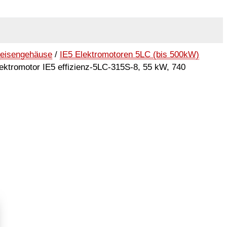
seisengehäuse
/
IE5 Elektromotoren 5LC (bis 500kW)
ektromotor IE5 effizienz-5LC-315S-8, 55 kW, 740