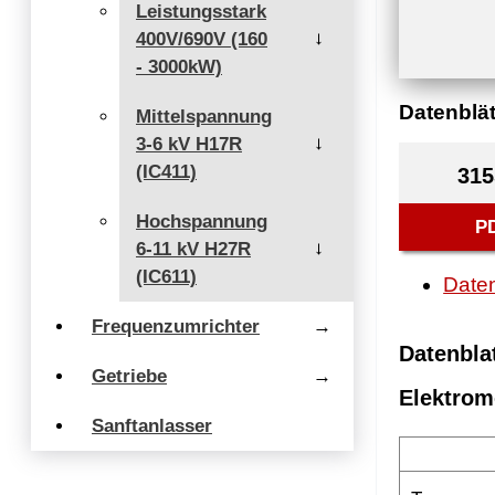
Leistungsstark
400V/690V (160
→
- 3000kW)
Datenblät
Mittelspannung
3-6 kV H17R
→
(IC411)
315
Hochspannung
P
6-11 kV H27R
→
(IC611)
Daten
Frequenzumrichter
→
Datenbla
Getriebe
→
Elektrom
Sanftanlasser