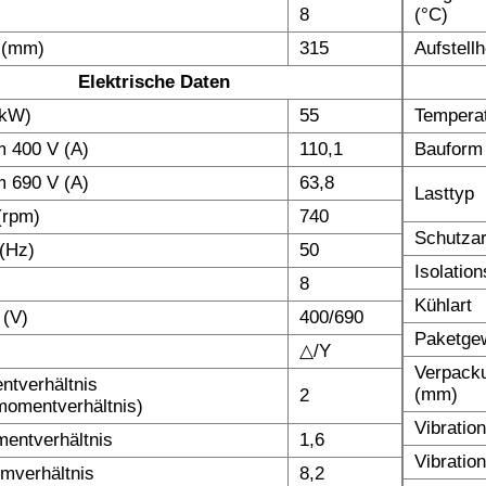
8
(°C)
 (mm)
315
Aufstell
Elektrische Daten
(kW)
55
Temperat
 400 V (A)
110,1
Bauform
 690 V (A)
63,8
Lasttyp
(rpm)
740
Schutzar
(Hz)
50
Isolatio
8
Kühlart
 (V)
400/690
Paketgew
△/Y
Verpack
tverhältnis
(mm)
2
omentverhältnis)
Vibratio
entverhältnis
1,6
Vibratio
omverhältnis
8,2