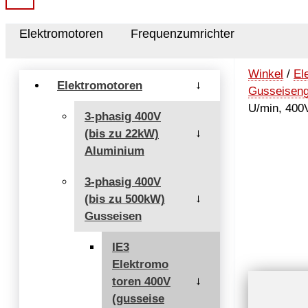
Elektromotoren
Frequenzumrichter
Winkel
/
El
Elektromotoren
→
Gusseisen
U/min, 400
3-phasig 400V
(bis zu 22kW)
→
Aluminium
3-phasig 400V
(bis zu 500kW)
→
Gusseisen
IE3
Elektromo
toren 400V
→
(gusseise