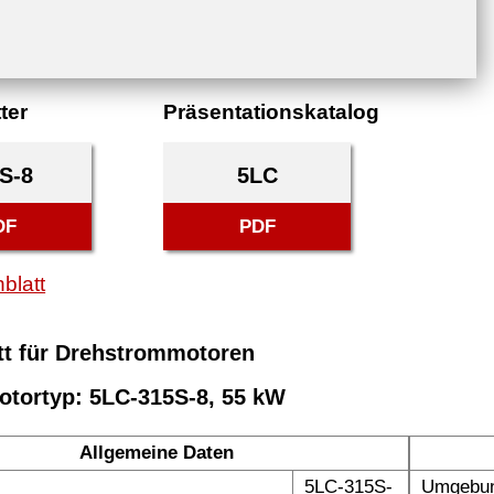
ter
Präsentationskatalog
S-8
5LC
DF
PDF
blatt
tt für Drehstrommotoren
otortyp: 5LC-315S-8, 55 kW
Allgemeine Daten
5LC-315S-
Umgebun