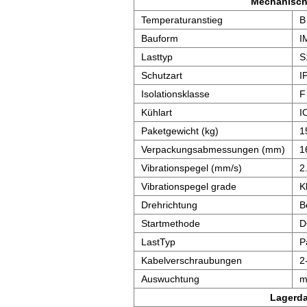
Mechanisch
Temperaturanstieg
B
Bauform
I
Lasttyp
S
Schutzart
I
Isolationsklasse
F
Kühlart
I
Paketgewicht (kg)
1
Verpackungsabmessungen (mm)
1
Vibrationspegel (mm/s)
2
Vibrationspegel grade
K
Drehrichtung
B
Startmethode
D
LastTyp
P
Kabelverschraubungen
2
Auswuchtung
m
Lagerd