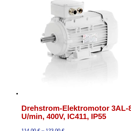
Drehstrom-Elektromotor 3AL-80
U/min, 400V, IC411, IP55
Preisspanne:
114,00
€
–
123,00
€