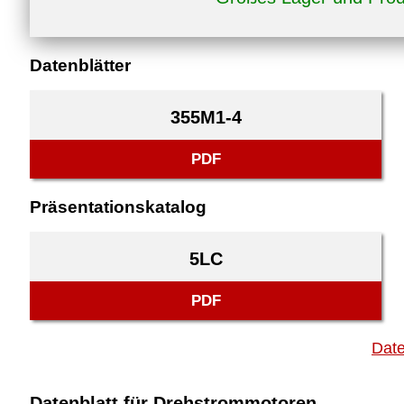
Datenblätter
355M1-4
PDF
Präsentationskatalog
5LC
PDF
Date
Datenblatt für Drehstrommotoren