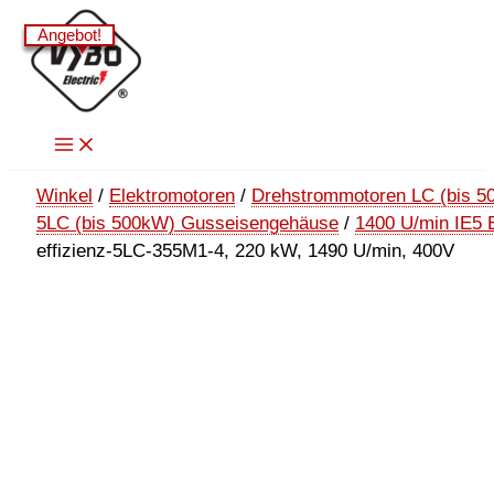
Zum
Angebot!
Angebot!
Angebot!
Angebot!
Inhalt
springen
Winkel
/
Elektromotoren
/
Drehstrommotoren LC (bis 5
5LC (bis 500kW) Gusseisengehäuse
/
1400 U/min IE5 
effizienz-5LC-355M1-4, 220 kW, 1490 U/min, 400V