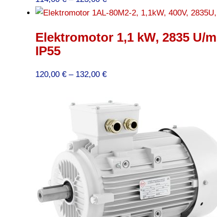
114,00 €
bis
Elektromotor 1,1 kW, 2835 U/m
123,00 €
IP55
Preisspanne:
120,00
€
–
132,00
€
120,00 €
bis
132,00 €