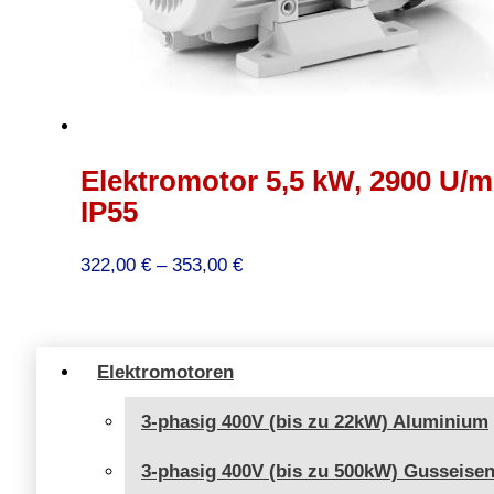
Elektromotor 5,5 kW, 2900 U/mi
IP55
Preisspanne:
322,00
€
–
353,00
€
322,00 €
bis
353,00 €
Elektromotoren
3-phasig 400V (bis zu 22kW) Aluminium
3-phasig 400V (bis zu 500kW) Gusseise