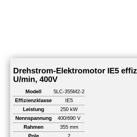
Drehstrom-Elektromotor IE5 effi
U/min, 400V
Modell
5LC-355M2-2
Effizienzklasse
IE5
Leistung
250 kW
Nennspannung
400/690 V
Rahmen
355 mm
Pole
2