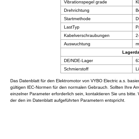
Vibrationspegel grade
K
Drehrichtung
B
Startmethode
D
LastTyp
P
Kabelverschraubungen
2
Auswuchtung
m
Lagerd
DE/NDE-Lager
6
Schmierstoff
L
Das Datenblatt für den Elektromotor von VYBO Electric a.s. basier
gültigen IEC-Normen für den normalen Gebrauch. Sollten Ihre A
einzelner Parameter erforderlich sein, kontaktieren Sie uns bit
der den im Datenblatt aufgeführten Parametern entspricht.