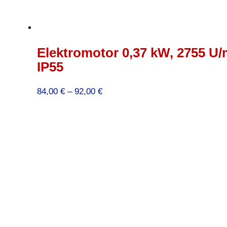
Elektromotor 0,37 kW, 2755 U/
IP55
Preisspanne:
84,00
€
–
92,00
€
84,00 €
bis
92,00 €