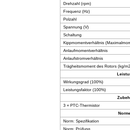
Drehzahl (rpm)
Frequenz (Hz)
Polzahl
Spannung (V)
Schaltung
Kippmomentverhältnis (Maximalmom
Anlaufmomentverhältnis
Anlaufstromverhältnis
Trägheitsmoment des Rotors (kg/m
Leist
Wirkungsgrad (100%)
Leistungsfaktor (100%)
Zubeh
3 × PTC-Thermistor
Norm
Norm: Spezifikation
Norm: Prüfung