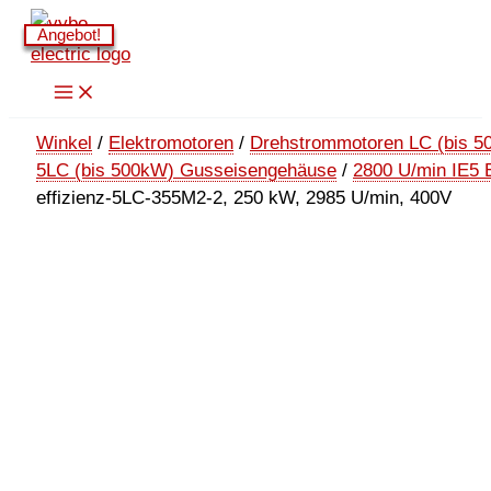
Zum
Angebot!
Angebot!
Angebot!
Angebot!
Inhalt
springen
Winkel
/
Elektromotoren
/
Drehstrommotoren LC (bis 5
5LC (bis 500kW) Gusseisengehäuse
/
2800 U/min IE5 
effizienz-5LC-355M2-2, 250 kW, 2985 U/min, 400V