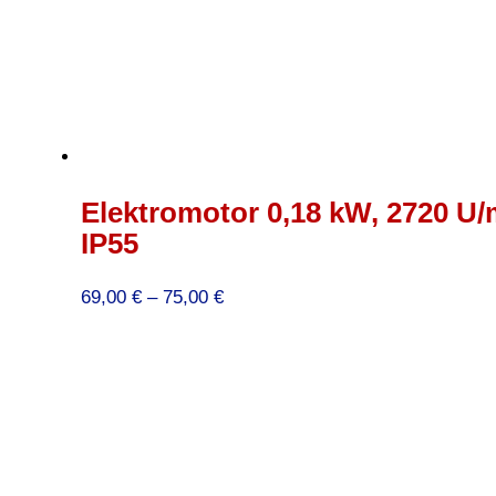
Elektromotor 0,18 kW, 2720 U/
IP55
Preisspanne:
69,00
€
–
75,00
€
69,00 €
bis
75,00 €