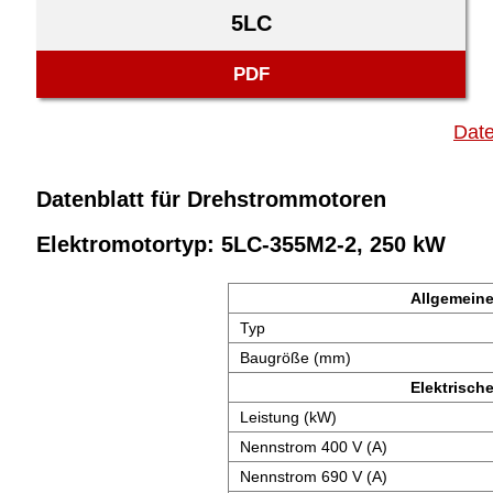
5LC
PDF
Date
Datenblatt für Drehstrommotoren
Elektromotortyp: 5LC-355M2-2, 250 kW
Allgemeine
Typ
Baugröße (mm)
Elektrisch
Leistung (kW)
Nennstrom 400 V (A)
Nennstrom 690 V (A)