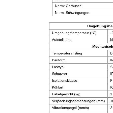
Norm: Geräusch
Norm: Schwingungen
Umgebungsbe
Umgebungstemperatur (°C)
-
Aufstellhöhe
b
Mechanisch
Temperaturanstieg
B
Bauform
I
Lasttyp
S
Schutzart
I
Isolationsklasse
F
Kühlart
I
Paketgewicht (kg)
1
Verpackungsabmessungen (mm)
1
Vibrationspegel (mm/s)
2