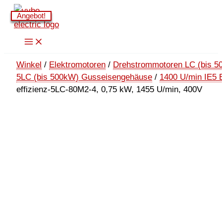
Zum
Angebot!
Angebot!
Angebot!
Angebot!
Inhalt
springen
Winkel
/
Elektromotoren
/
Drehstrommotoren LC (bis 5
5LC (bis 500kW) Gusseisengehäuse
/
1400 U/min IE5 
effizienz-5LC-80M2-4, 0,75 kW, 1455 U/min, 400V