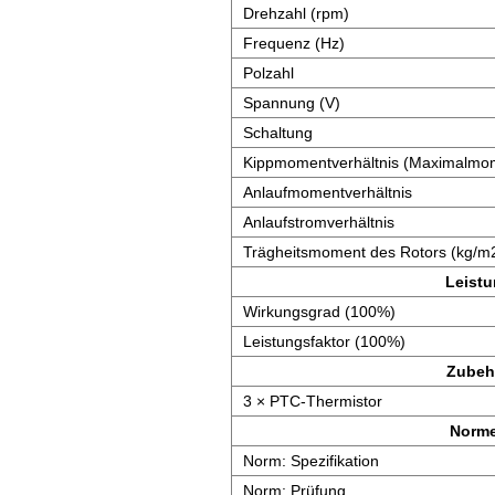
Drehzahl (rpm)
Frequenz (Hz)
Polzahl
Spannung (V)
Schaltung
Kippmomentverhältnis (Maximalmom
Anlaufmomentverhältnis
Anlaufstromverhältnis
Trägheitsmoment des Rotors (kg/m
Leist
Wirkungsgrad (100%)
Leistungsfaktor (100%)
Zubeh
3 × PTC-Thermistor
Norm
Norm: Spezifikation
Norm: Prüfung