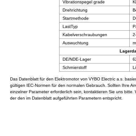
Vibrationspegel grade
K
Drehrichtung
B
Startmethode
D
LastTyp
P
Kabelverschraubungen
2
Auswuchtung
m
Lagerd
DE/NDE-Lager
6
Schmierstoff
L
Das Datenblatt für den Elektromotor von VYBO Electric a.s. basier
gültigen IEC-Normen für den normalen Gebrauch. Sollten Ihre A
einzelner Parameter erforderlich sein, kontaktieren Sie uns bit
der den im Datenblatt aufgeführten Parametern entspricht.