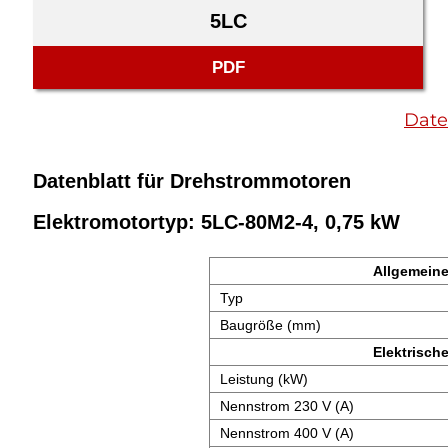
5LC
PDF
Date
Datenblatt für Drehstrommotoren
Elektromotortyp: 5LC-80M2-4, 0,75 kW
Allgemeine
Typ
Baugröße (mm)
Elektrisch
Leistung (kW)
Nennstrom 230 V (A)
Nennstrom 400 V (A)