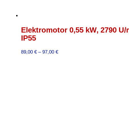
Elektromotor 0,55 kW, 2790 U/
IP55
Preisspanne:
89,00
€
–
97,00
€
89,00 €
bis
97,00 €