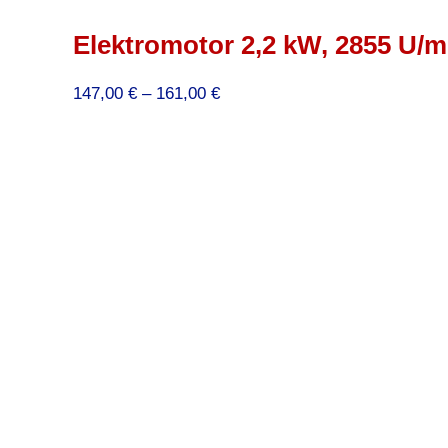
Elektromotor 2,2 kW, 2855 U/mi
Preisspanne:
147,00
€
–
161,00
€
147,00 €
bis
161,00 €