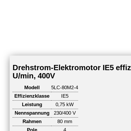
Drehstrom-Elektromotor IE5 effi
U/min, 400V
Modell
5LC-80M2-4
Effizienzklasse
IE5
Leistung
0,75 kW
Nennspannung
230/400 V
Rahmen
80 mm
Pole
4