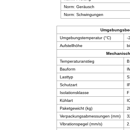
Norm: Geräusch
Norm: Schwingungen
Umgebungsbe
Umgebungstemperatur (°C)
-
Aufstellhöhe
b
Mechanisch
Temperaturanstieg
B
Bauform
I
Lasttyp
S
Schutzart
I
Isolationsklasse
F
Kühlart
I
Paketgewicht (kg)
2
Verpackungsabmessungen (mm)
3
Vibrationspegel (mm/s)
2