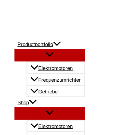
Zum
Inhalt
springen
Productportfolio
Elektromotoren
Frequenzumrichter
Getriebe
Shop
Elektromotoren