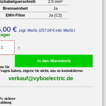
tzkabelquerschnitt
2,5 mm²
Bremseinheit
Ja
EMV-Filter
Ja (C2)
6,00
€
zzgl. MwSt. (
257,04
€
inkl. MwSt.)
Lager
-
+
enzumrichter
In den Warenkorb
5,
nn Sie
,
Fragen haben, zögern Sie nicht, uns zu kontaktieren:
verkauf@vyboelectric.de
e
% sichere
ahlung