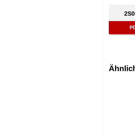
2S0
P
Ähnlic