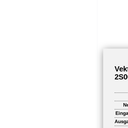
Vek
2S0
N
Eing
Ausga