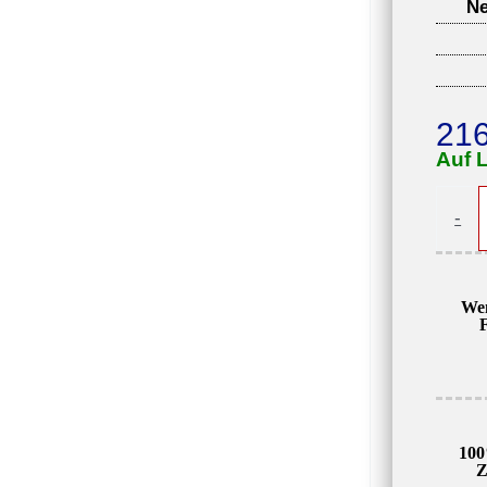
Ne
21
Auf 
Vektor
-
Frequ
V800-
2S001
We
1,5kW
230V,
7A
Meng
100
Z