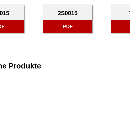
015
2S0015
DF
PDF
he Produkte