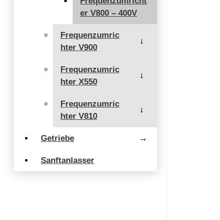
Frequenzumricht
er V800 – 400V
Frequenzumric
→
hter V900
Frequenzumric
→
hter X550
Frequenzumric
→
hter V810
Getriebe
→
Sanftanlasser