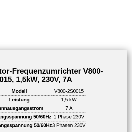
tor-Frequenzumrichter V800-
015, 1,5kW, 230V, 7A
Modell
V800-2S0015
Leistung
1,5 kW
ennausgangsstrom
7 A
angsspannung 50/60Hz
1 Phase 230V
ngsspannung 50/60Hz
3 Phasen 230V