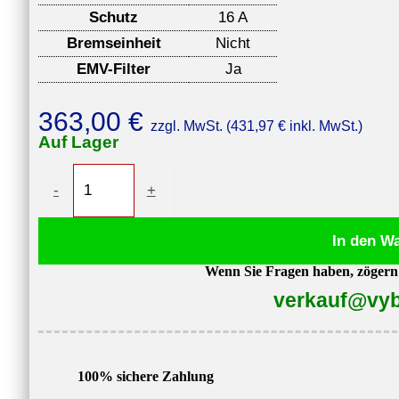
Schutz
16 A
Bremseinheit
Nicht
EMV-Filter
Ja
363,00
€
zzgl. MwSt. (
431,97
€
inkl. MwSt.)
Auf Lager
Frequenzumrichter
-
+
V900-
4T0055,
In den W
5,5kW,
Wenn Sie Fragen haben, zögern S
380V-
verkauf@vyb
400V
Menge
100% sichere Zahlung