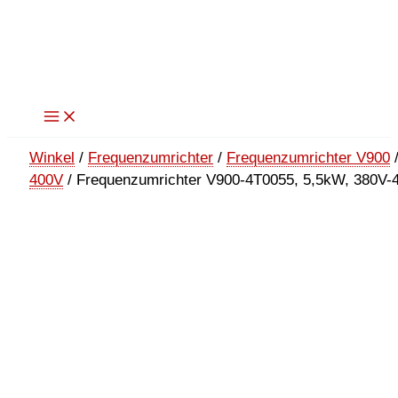
Zum
Inhalt
springen
Winkel
/
Frequenzumrichter
/
Frequenzumrichter V900
400V
/ Frequenzumrichter V900-4T0055, 5,5kW, 380V-