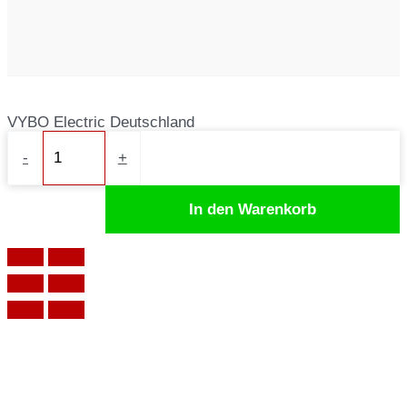
VYBO Electric Deutschland
Frequenzumrichter
-
+
V900-
4T0055,
In den Warenkorb
5,5kW,
380V-
400V
Menge