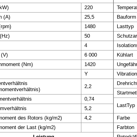
(kW)
220
Temperat
m (A)
25,5
Bauform
(rpm)
1480
Lasttyp
(Hz)
50
Schutzar
4
Isolatio
 (V)
6 000
Kühlart
hmoment (Nm)
1420
Ungefäh
Y
Vibratio
tverhältnis
Drehrich
2,2
omentverhältnis)
Startme
entverhältnis
0,74
LastTyp
omverhältnis
5,2
moment des Rotors (kg/m2)
4,2
Farbe
moment der Last (kg/m2)
Farbton
Leistung
Rotorkäf