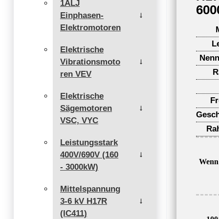
1ALJ
600
Einphasen-
→
Elektromotoren
L
Elektrische
Nenn
Vibrationsmoto
→
R
ren VEV
Elektrische
F
Sägemotoren
→
Gesch
VSC, VYC
Ra
Leistungsstark
400V/690V (160
→
Wenn 
- 3000kW)
Mittelspannung
3-6 kV H17R
→
(IC411)