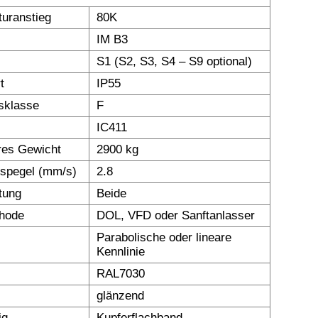
uranstieg
80K
IM B3
S1 (S2, S3, S4 – S9 optional)
t
IP55
nsklasse
F
IC411
res Gewicht
2900 kg
nspegel (mm/s)
2.8
tung
Beide
thode
DOL, VFD oder Sanftanlasser
Parabolische oder lineare
Kennlinie
RAL7030
glänzend
ig
Kupferflachband