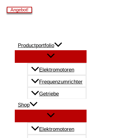
Zum
Angebot!
Angebot!
Angebot!
Angebot!
Inhalt
springen
Productportfolio
Elektromotoren
Frequenzumrichter
Getriebe
Shop
Elektromotoren