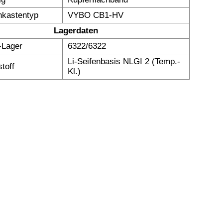
kastentyp
VYBO CB1-HV
Lagerdaten
Lager
6322/6322
Li-Seifenbasis NLGI 2 (Temp.-
toff
Kl.)