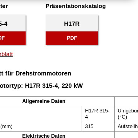
ter
Präsentationskatalog
5-4
H17R
DF
PDF
blatt
tt für Drehstrommotoren
otortyp: H17R 315-4, 220 kW
Allgemeine Daten
H17R 315-
Umgebun
4
(°C)
 (mm)
315
Aufstell
Elektrische Daten