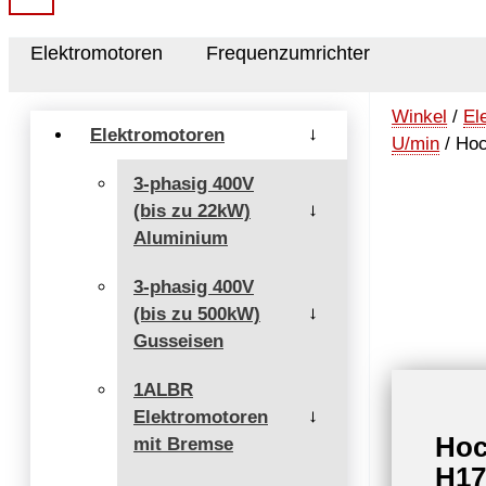
Elektromotoren
Frequenzumrichter
Winkel
/
El
Elektromotoren
→
U/min
/ Hoc
3-phasig 400V
(bis zu 22kW)
→
Aluminium
3-phasig 400V
(bis zu 500kW)
→
Gusseisen
1ALBR
Elektromotoren
→
Hoc
mit Bremse
H17