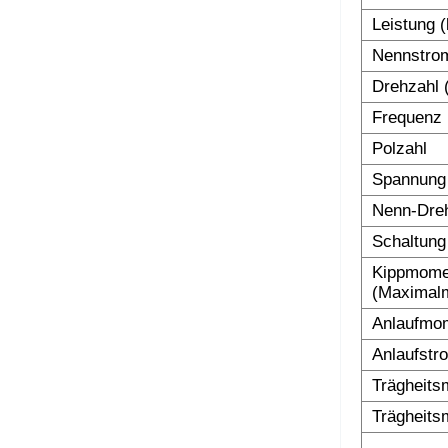
Leistung 
Nennstro
Drehzahl 
Frequenz 
Polzahl
Spannung
Nenn-Dre
Schaltung
Kippmomen
(Maximalm
Anlaufmom
Anlaufstr
Trägheits
Trägheits