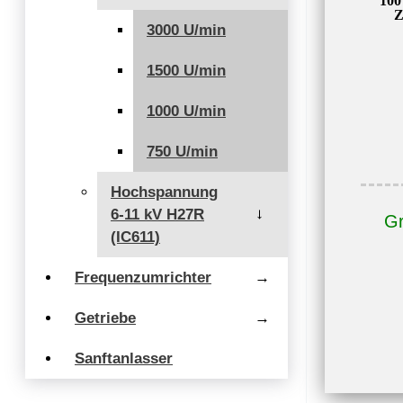
100
Z
3000 U/min
1500 U/min
1000 U/min
750 U/min
Hochspannung
6-11 kV H27R
→
Gr
(IC611)
Frequenzumrichter
→
Getriebe
→
Sanftanlasser