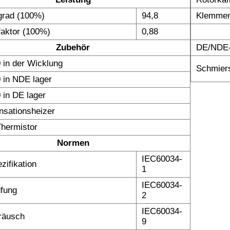
grad (100%)
94,8
Klemmen
faktor (100%)
0,88
Zubehör
DE/NDE-
 in der Wicklung
Schmiers
 in NDE lager
 in DE lager
nsationsheizer
hermistor
Normen
IEC60034-
zifikation
1
IEC60034-
fung
2
IEC60034-
räusch
9