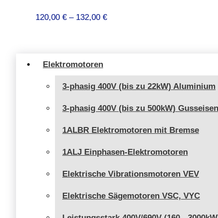
Preisspanne:
120,00
€
–
132,00
€
120,00 €
bis
132,00 €
Elektromotoren
3-phasig 400V (bis zu 22kW) Aluminium
3-phasig 400V (bis zu 500kW) Gusseise
1ALBR Elektromotoren mit Bremse
1ALJ Einphasen-Elektromotoren
Elektrische Vibrationsmotoren VEV
Elektrische Sägemotoren VSC, VYC
Leistungsstark 400V/690V (160 - 3000kW