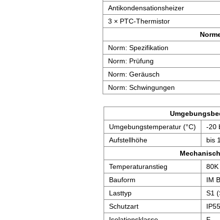
Antikondensationsheizer
3 × PTC-Thermistor
Norm
Norm: Spezifikation
Norm: Prüfung
Norm: Geräusch
Norm: Schwingungen
Umgebungsbe
Umgebungstemperatur (°C)
-20 
Aufstellhöhe
bis 
Mechanisch
Temperaturanstieg
80K
Bauform
IM 
Lasttyp
S1 (
Schutzart
IP5
Isolationsklasse
F