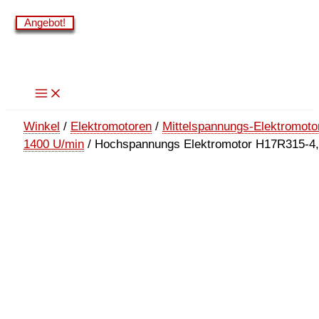
Zum
Angebot!
Angebot!
Angebot!
Angebot!
Angebot!
Angebot!
Inhalt
springen
Winkel
/
Elektromotoren
/
Mittelspannungs-Elektromoto
1400 U/min
/ Hochspannungs Elektromotor H17R315-4, 