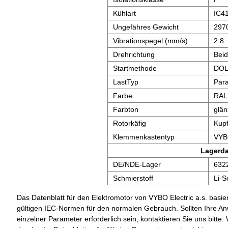
Kühlart
IC4
Ungefähres Gewicht
297
Vibrationspegel (mm/s)
2.8
Drehrichtung
Bei
Startmethode
DOL,
LastTyp
Para
Farbe
RAL
Farbton
glä
Rotorkäfig
Kupf
Klemmenkastentyp
VYB
Lagerd
DE/NDE-Lager
632
Schmierstoff
Li-S
Das Datenblatt für den Elektromotor von VYBO Electric a.s. basier
gültigen IEC-Normen für den normalen Gebrauch. Sollten Ihre A
einzelner Parameter erforderlich sein, kontaktieren Sie uns bit