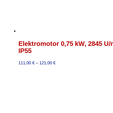
Elektromotor 0,75 kW, 2845 U/
IP55
Preisspanne:
111,00
€
–
121,00
€
111,00 €
bis
121,00 €