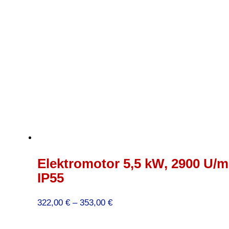
Elektromotor 5,5 kW, 2900 U/mi
IP55
Preisspanne:
322,00
€
–
353,00
€
322,00 €