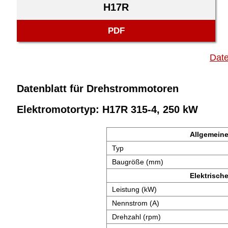
H17R
PDF
Date
Datenblatt für Drehstrommotoren
Elektromotortyp: H17R 315-4, 250 kW
Allgemeine
Typ
Baugröße (mm)
Elektrisch
Leistung (kW)
Nennstrom (A)
Drehzahl (rpm)