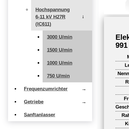
Hochspannung
6-11 kV H27R
→
(IC611)
Ele
3000 U/min
991
1500 U/min
1000 U/min
L
Nenn
750 U/min
R
Frequenzumrichter
→
F
Getriebe
→
Gesch
Sanftanlasser
Ra
K