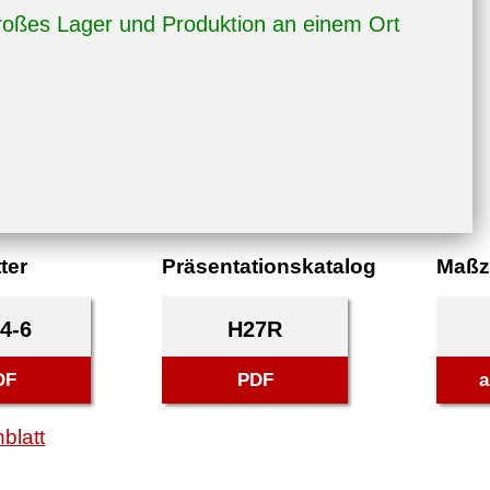
oßes Lager und Produktion an einem Ort
ter
Präsentationskatalog
Maßz
4-6
H27R
DF
PDF
a
blatt