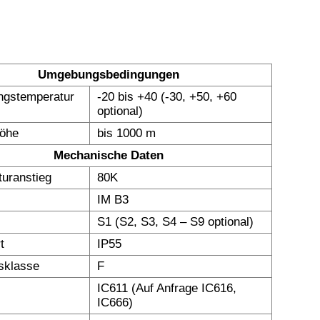
Umgebungsbedingungen
gstemperatur
-20 bis +40 (-30, +50, +60
optional)
höhe
bis 1000 m
Mechanische Daten
uranstieg
80K
IM B3
S1 (S2, S3, S4 – S9 optional)
t
IP55
nsklasse
F
IC611 (Auf Anfrage IC616,
IC666)