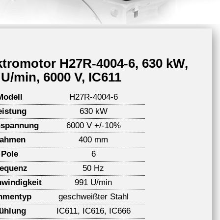
ktromotor H27R-4004-6, 630 kW,
 U/min, 6000 V, IC611
Modell
H27R-4004-6
eistung
630 kW
spannung
6000 V +/-10%
ahmen
400 mm
Pole
6
requenz
50 Hz
windigkeit
991 U/min
hmentyp
geschweißter Stahl
ühlung
IC611, IC616, IC666