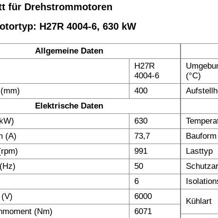
tt für Drehstrommotoren
otortyp: H27R 4004-6, 630 kW
Allgemeine Daten
H27R
Umgebun
4004-6
(°C)
 (mm)
400
Aufstell
Elektrische Daten
(kW)
630
Temperat
m (A)
73,7
Bauform
(rpm)
991
Lasttyp
(Hz)
50
Schutzar
6
Isolatio
 (V)
6000
Kühlart
hmoment (Nm)
6071