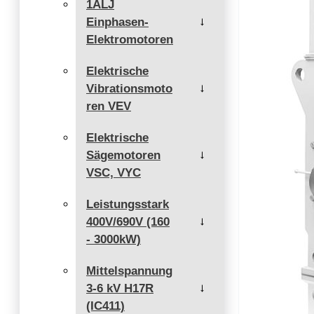
1ALJ
Einphasen-
→
Elektromotoren
Elektrische
Vibrationsmoto
→
ren VEV
Elektrische
Sägemotoren
→
VSC, VYC
Leistungsstark
400V/690V (160
→
- 3000kW)
Mittelspannung
3-6 kV H17R
→
(IC411)