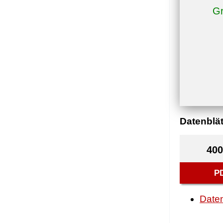
Gr
Datenblät
400
P
Daten