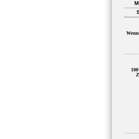
M
Wenn 
100
Z