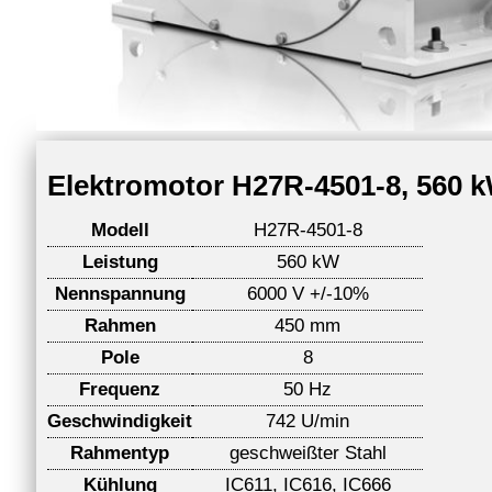
Elektromotor H27R-4501-8, 560 kW
Modell
H27R-4501-8
Leistung
560 kW
Nennspannung
6000 V +/-10%
Rahmen
450 mm
Pole
8
Frequenz
50 Hz
Geschwindigkeit
742 U/min
Rahmentyp
geschweißter Stahl
Kühlung
IC611, IC616, IC666