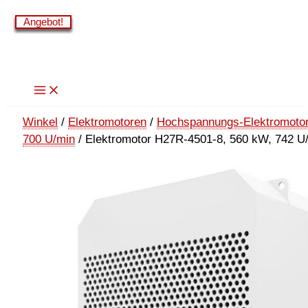
Zum
Angebot!
Angebot!
Angebot!
Angebot!
Angebot!
Angebot!
Inhalt
springen
Winkel
/
Elektromotoren
/
Hochspannungs-Elektromotor
700 U/min
/ Elektromotor H27R-4501-8, 560 kW, 742 U/