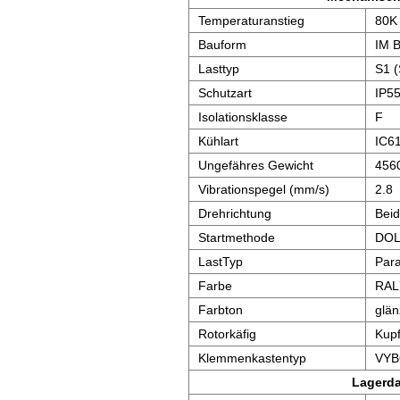
Temperaturanstieg
80K
Bauform
IM 
Lasttyp
S1 (
Schutzart
IP5
Isolationsklasse
F
Kühlart
IC61
Ungefähres Gewicht
456
Vibrationspegel (mm/s)
2.8
Drehrichtung
Bei
Startmethode
DOL,
LastTyp
Para
Farbe
RAL
Farbton
glä
Rotorkäfig
Kupf
Klemmenkastentyp
VYB
Lagerd