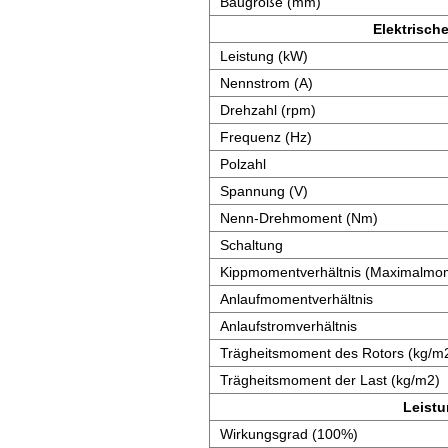
Baugröße (mm)
Elektrisch
Leistung (kW)
Nennstrom (A)
Drehzahl (rpm)
Frequenz (Hz)
Polzahl
Spannung (V)
Nenn-Drehmoment (Nm)
Schaltung
Kippmomentverhältnis (Maximalmom
Anlaufmomentverhältnis
Anlaufstromverhältnis
Trägheitsmoment des Rotors (kg/m
Trägheitsmoment der Last (kg/m2)
Leist
Wirkungsgrad (100%)