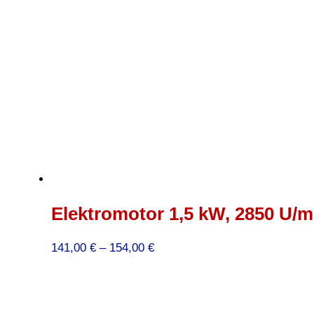
Elektromotor 1,5 kW, 2850 U/mi
Preisspanne:
141,00
€
–
154,00
€
141,00 €
bis
154,00 €