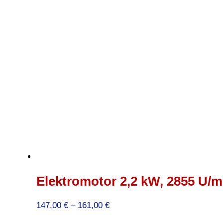
Elektromotor 2,2 kW, 2855 U/mi
Preisspanne:
147,00
€
–
161,00
€
147,00 €