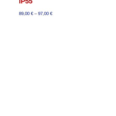
IP55
Preisspanne:
89,00
€
–
97,00
€
89,00 €
bis
97,00 €