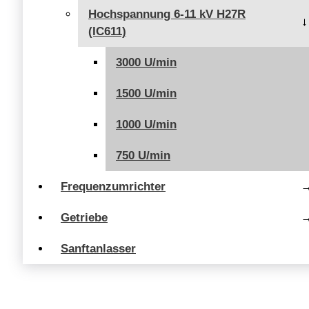
Hochspannung 6-11 kV H27R
(IC611)
3000 U/min
1500 U/min
1000 U/min
750 U/min
Frequenzumrichter
Getriebe
Sanftanlasser