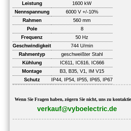
Leistung
1600 kW
Nennspannung
6000 V +/-10%
Rahmen
560 mm
Pole
8
Frequenz
50 Hz
Geschwindigkeit
744 U/min
Rahmentyp
geschweißter Stahl
Kühlung
IC611, IC616, IC666
Montage
B3, B35, V1, IM V15
Schutz
IP44, IP54, IP55, IP65, IP67
Wenn Sie Fragen haben, zögern Sie nicht, uns zu kontakti
verkauf@vyboelectric.de