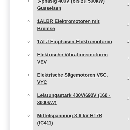
3-phasig 400V (bis zu 500kW)
Gusseisen
1ALBR Elektromotoren mit
Bremse
1ALJ Einphasen-Elektromotoren
Elektrische Vibrationsmotoren
VEV
Elektrische Sägemotoren VSC,
VYC
Leistungsstark 400V/690V (160 -
3000kW)
Mittelspannung 3-6 kV H17R
(IC411)