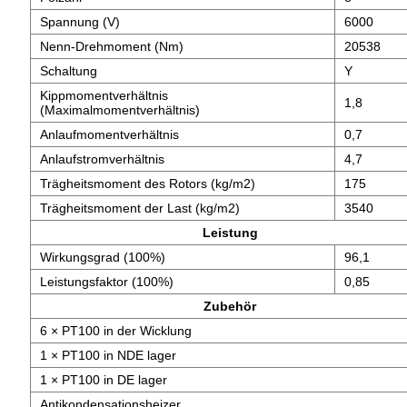
Spannung (V)
6000
Nenn-Drehmoment (Nm)
20538
Schaltung
Y
Kippmomentverhältnis
1,8
(Maximalmomentverhältnis)
Anlaufmomentverhältnis
0,7
Anlaufstromverhältnis
4,7
Trägheitsmoment des Rotors (kg/m2)
175
Trägheitsmoment der Last (kg/m2)
3540
Leistung
Wirkungsgrad (100%)
96,1
Leistungsfaktor (100%)
0,85
Zubehör
6 × PT100 in der Wicklung
1 × PT100 in NDE lager
1 × PT100 in DE lager
Antikondensationsheizer