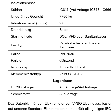
Isolationsklasse
F
Kühlart
IC611 (Auf Anfrage IC616, IC666
Ungefähres Gewicht
7750 kg
Vibrationspegel (mm/s)
2.8
Drehrichtung
Beide
Startmethode
DOL, VFD oder Sanftanlasser
Parabolische oder lineare
LastTyp
Kennlinie
Farbe
RAL7030
Farbton
glänzend
Rotorkäfig
Kupferflachband
Klemmenkastentyp
VYBO CB1-HV
Lagerdaten
DE/NDE-Lager
Auf Anfrage/Auf Anfrage
Schmierstoff
Auf Anfrage
Das Datenblatt für den Elektromotor von VYBO Electric a.s. basier
auf unseren Standard-Elektromotoren und erfüllt alle gültigen IEC