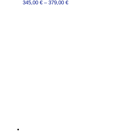
Preisspanne:
345,00
€
–
379,00
€
345,00 €
bis
379,00 €