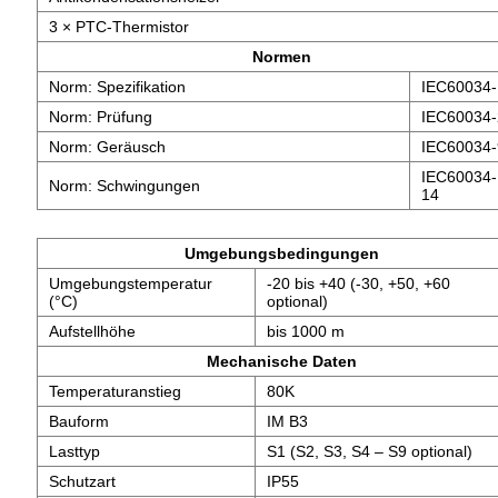
3 × PTC-Thermistor
Normen
Norm: Spezifikation
IEC60034-
Norm: Prüfung
IEC60034-
Norm: Geräusch
IEC60034-
IEC60034-
Norm: Schwingungen
14
Umgebungsbedingungen
Umgebungstemperatur
-20 bis +40 (-30, +50, +60
(°C)
optional)
Aufstellhöhe
bis 1000 m
Mechanische Daten
Temperaturanstieg
80K
Bauform
IM B3
Lasttyp
S1 (S2, S3, S4 – S9 optional)
Schutzart
IP55