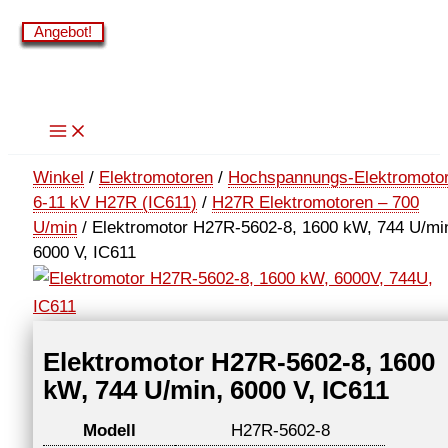
Zum
Angebot!
Angebot!
Angebot!
Angebot!
Angebot!
Angebot!
Angebot!
Angebot!
Inhalt
springen
Winkel
/
Elektromotoren
/
Hochspannungs-Elektromoto
6-11 kV H27R (IC611)
/
H27R Elektromotoren – 700
U/min
/ Elektromotor H27R-5602-8, 1600 kW, 744 U/mi
6000 V, IC611
Elektromotor H27R-5602-8, 1600
kW, 744 U/min, 6000 V, IC611
Modell
H27R-5602-8