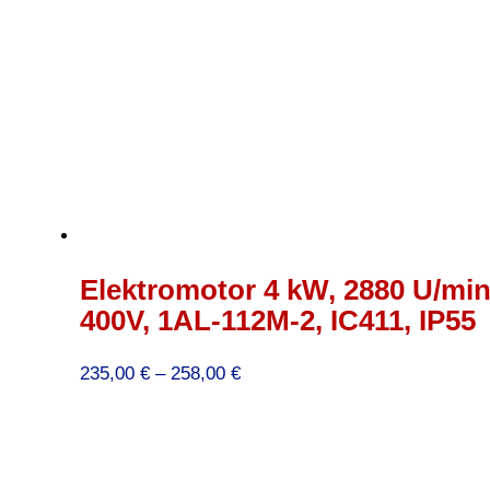
Elektromotor 4 kW, 2880 U/min
400V, 1AL-112M-2, IC411, IP55
Preisspanne:
235,00
€
–
258,00
€
235,00 €
bis
258,00 €