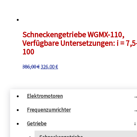
Schneckengetriebe WGMX-110,
Verfügbare Untersetzungen: i = 7,5
100
Ursprünglicher
Aktueller
386,00
€
326,00
€
Preis
Preis
war:
ist:
386,00 €
326,00 €.
Elektromotoren
Frequenzumrichter
Getriebe