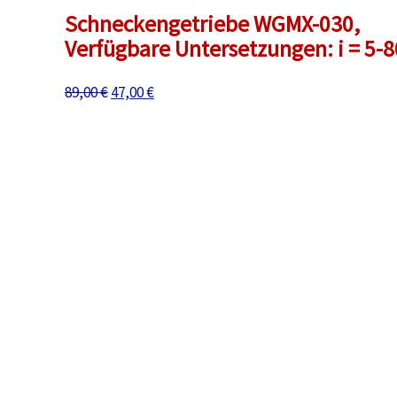
Schneckengetriebe WGMX-030,
Verfügbare Untersetzungen: i = 5-8
Ursprünglicher
Aktueller
89,00
€
47,00
€
Preis
Preis
war:
ist:
89,00 €
47,00 €.