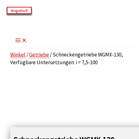
Zum
Angebot!
Angebot!
Angebot!
Angebot!
Angebot!
Angebot!
Inhalt
springen
Winkel
/
Getriebe
/ Schneckengetriebe WGMX-130,
Verfügbare Untersetzungen: i = 7,5-100