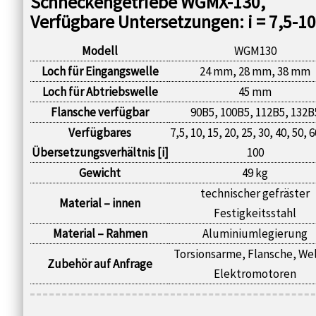
Schneckengetriebe WGMX-130,
Verfügbare Untersetzungen: i = 7,5-1
Modell
WGM130
Loch für Eingangswelle
24 mm, 28 mm, 38 mm
Loch für Abtriebswelle
45 mm
Flansche verfügbar
90B5, 100B5, 112B5, 132B
Verfügbares
7,5, 10, 15, 20, 25, 30, 40, 50, 6
Übersetzungsverhältnis [i]
100
Gewicht
49 kg
technischer gefräster
Material – innen
Festigkeitsstahl
Material – Rahmen
Aluminiumlegierung
Torsionsarme, Flansche, Wel
Zubehör auf Anfrage
Elektromotoren