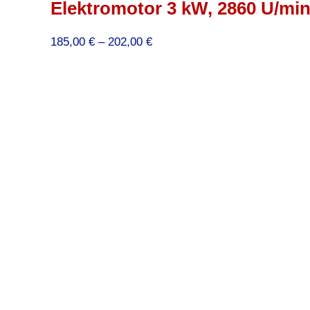
Elektromotor 3 kW, 2860 U/min,
Preisspanne:
185,00
€
–
202,00
€
185,00 €
bis
202,00 €