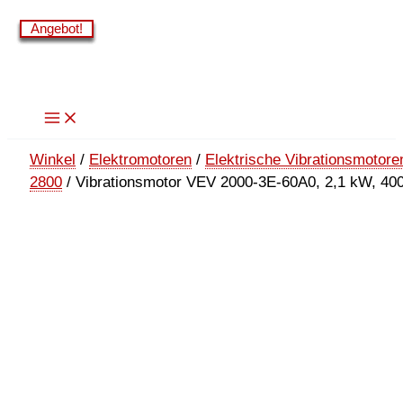
Zum
Angebot!
Angebot!
Angebot!
Angebot!
Angebot!
Angebot!
Inhalt
springen
Winkel
/
Elektromotoren
/
Elektrische Vibrationsmotor
2800
/ Vibrationsmotor VEV 2000-3E-60A0, 2,1 kW, 400 