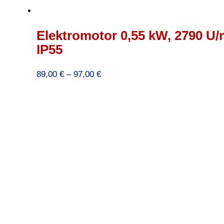
Elektromotor 0,55 kW, 2790 U/
IP55
Preisspanne:
89,00
€
–
97,00
€
89,00 €
bis
97,00 €