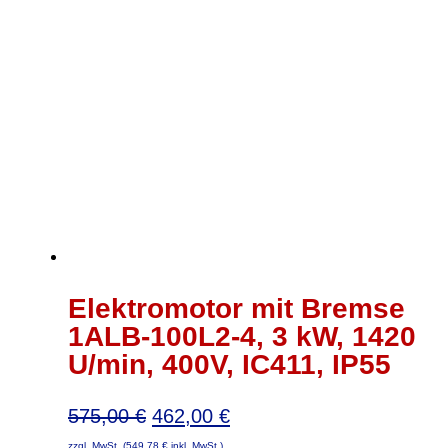
Elektromotor mit Bremse
1ALB-100L2-4, 3 kW, 1420
U/min, 400V, IC411, IP55
Ursprünglicher
Aktueller
575,00
€
462,00
€
Preis
Preis
zzgl. MwSt. (
549,78
€
inkl. MwSt.)