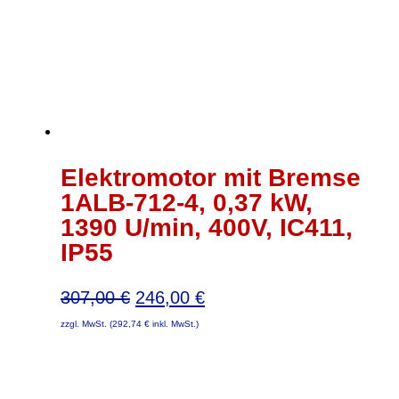
Elektromotor mit Bremse
1ALB-712-4, 0,37 kW,
1390 U/min, 400V, IC411,
IP55
Ursprünglicher
Aktueller
307,00
€
246,00
€
Preis
Preis
zzgl. MwSt. (
292,74
€
inkl. MwSt.)
war:
ist:
307,00 €
246,00 €.