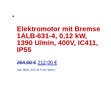
Elektromotor mit Bremse
1ALB-631-4, 0,12 kW,
1390 U/min, 400V, IC411,
IP55
Ursprünglicher
Aktueller
264,00
€
212,00
€
Preis
Preis
zzgl. MwSt. (
252,28
€
inkl. MwSt.)
war:
ist:
264,00 €
212,00 €.