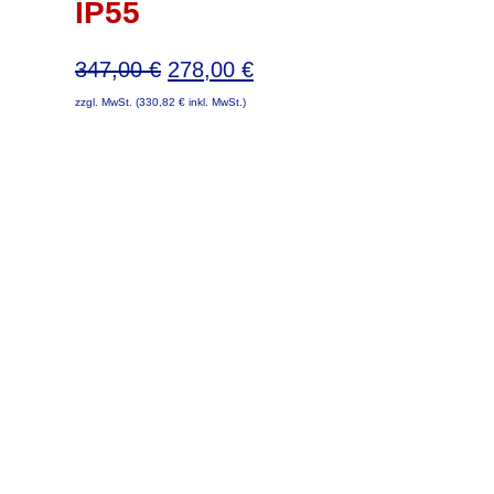
IP55
Ursprünglicher
Aktueller
347,00
€
278,00
€
Preis
Preis
zzgl. MwSt. (
330,82
€
inkl. MwSt.)
war:
ist:
347,00 €
278,00 €.