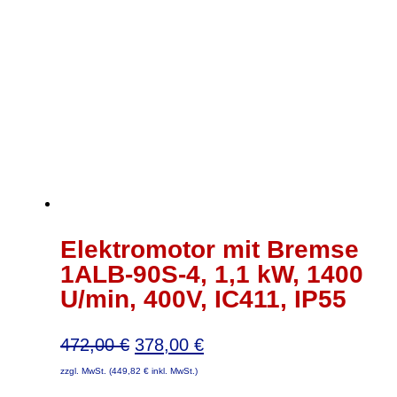
Elektromotor mit Bremse
1ALB-90S-4, 1,1 kW, 1400
U/min, 400V, IC411, IP55
Ursprünglicher
Aktueller
472,00
€
378,00
€
Preis
Preis
zzgl. MwSt. (
449,82
€
inkl. MwSt.)
war:
ist: