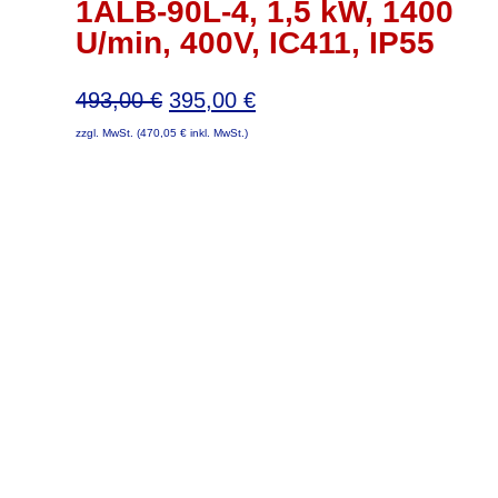
1ALB-90L-4, 1,5 kW, 1400
U/min, 400V, IC411, IP55
Ursprünglicher
Aktueller
493,00
€
395,00
€
Preis
Preis
zzgl. MwSt. (
470,05
€
inkl. MwSt.)
war:
ist:
493,00 €
395,00 €.