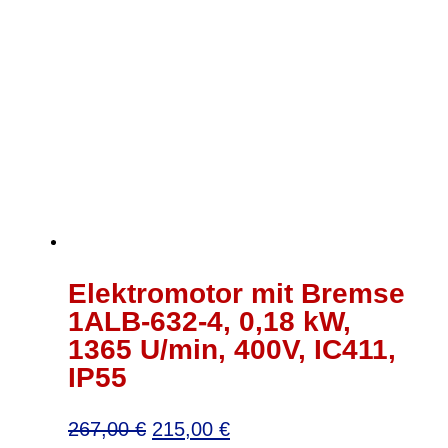
Elektromotor mit Bremse
1ALB-632-4, 0,18 kW,
1365 U/min, 400V, IC411,
IP55
Ursprünglicher
Aktueller
267,00
€
215,00
€