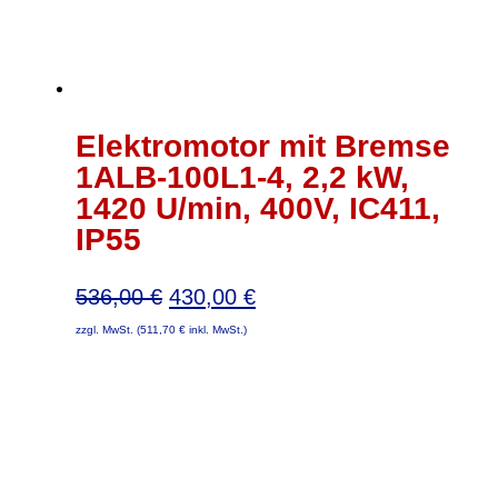
Elektromotor mit Bremse
1ALB-100L1-4, 2,2 kW,
1420 U/min, 400V, IC411,
IP55
Ursprünglicher
Aktueller
536,00
€
430,00
€
Preis
Preis
zzgl. MwSt. (
511,70
€
inkl. MwSt.)
war:
ist:
536,00 €
430,00 €.