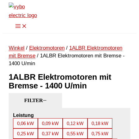
Zum
Inhalt
springen
Winkel
/
Elektromotoren
/
1ALBR Elektromotoren
mit Bremse
/ 1ALBR Elektromotoren mit Bremse -
1400 U/min
1ALBR Elektromotoren mit
Bremse - 1400 U/min
FILTER
Leistung
0,06 kW
0,09 kW
0,12 kW
0,18 kW
0,25 kW
0,37 kW
0,55 kW
0,75 kW