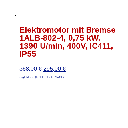
Elektromotor mit Bremse
1ALB-802-4, 0,75 kW,
1390 U/min, 400V, IC411,
IP55
Ursprünglicher
Aktueller
368,00
€
295,00
€
Preis
Preis
zzgl. MwSt. (
351,05
€
inkl. MwSt.)
war:
ist:
368,00 €
295,00 €.