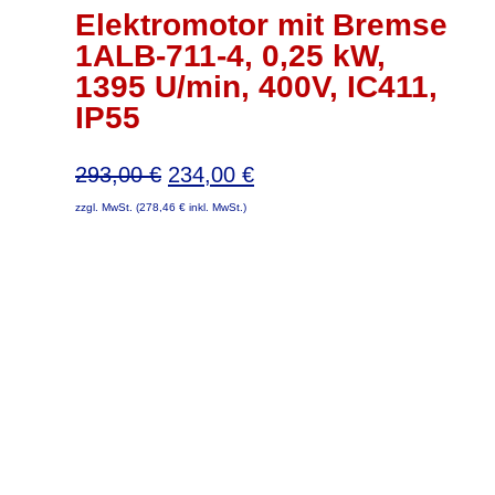
Elektromotor mit Bremse
1ALB-711-4, 0,25 kW,
1395 U/min, 400V, IC411,
IP55
Ursprünglicher
Aktueller
293,00
€
234,00
€
Preis
Preis
zzgl. MwSt. (
278,46
€
inkl. MwSt.)
war:
ist:
293,00 €
234,00 €.