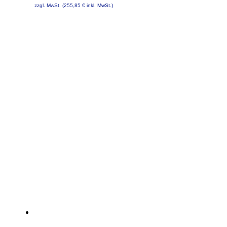
Preis
Preis
zzgl. MwSt. (
255,85
€
inkl. MwSt.)
war:
ist:
267,00 €
215,00 €.