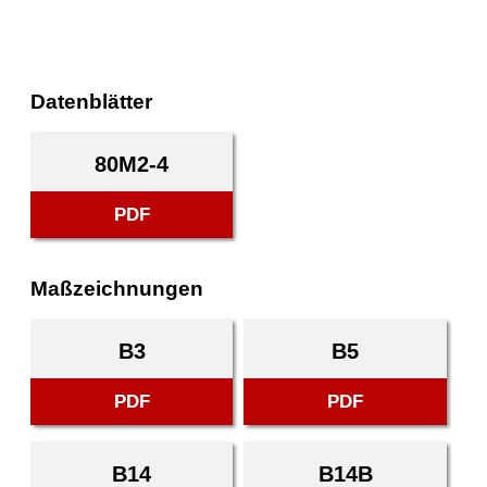
Datenblätter
80M2-4
PDF
Maßzeichnungen
B3
B5
PDF
PDF
B14
B14B