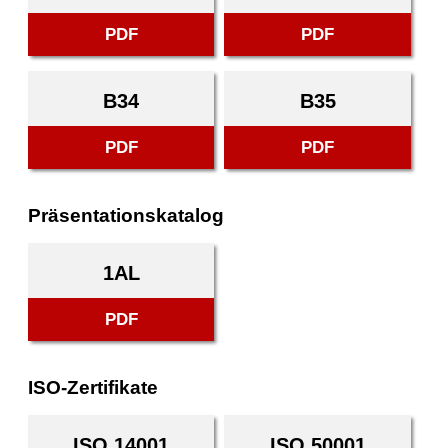
PDF
PDF
B34
B35
PDF
PDF
Präsentationskatalog
1AL
PDF
ISO-Zertifikate
ISO 14001
ISO 50001