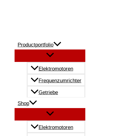
Zum
Inhalt
springen
Productportfolio
Elektromotoren
Frequenzumrichter
Getriebe
Shop
Elektromotoren