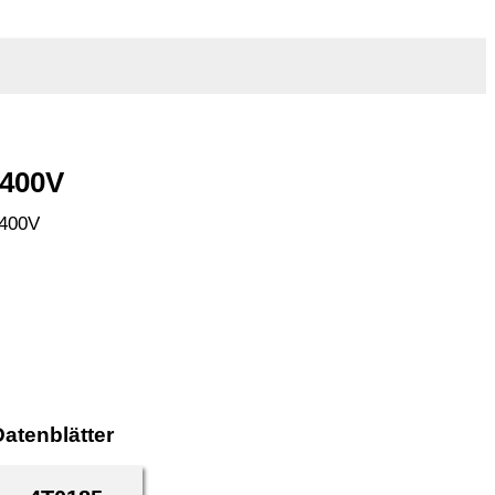
 400V
 400V
atenblätter