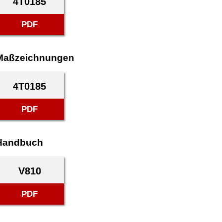
4T0185
PDF
Maßzeichnungen
4T0185
PDF
Handbuch
V810
PDF