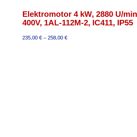
Elektromotor 4 kW, 2880 U/min
400V, 1AL-112M-2, IC411, IP55
Preisspanne:
235,00
€
–
258,00
€
235,00 €
bis
258,00 €