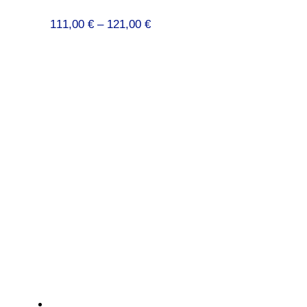
Preisspanne:
111,00
€
–
121,00
€
111,00 €
bis
121,00 €