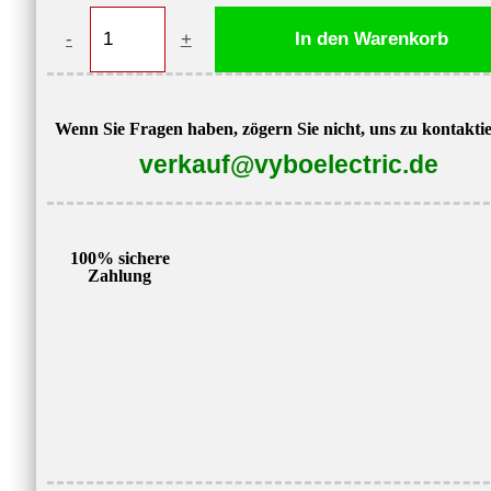
Elektromotor
-
+
In den Warenkorb
mit
Bremse
1ALB-
Wenn Sie Fragen haben, zögern Sie nicht, uns zu kontakti
711-
verkauf@vyboelectric.de
4,
0,25
kW,
100% sichere
1395
Zahlung
U/min,
400V,
IC411,
IP55
Menge