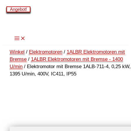
Zum
Angebot!
Angebot!
Angebot!
Angebot!
Angebot!
Angebot!
Angebot!
Angebot!
Angebot!
Inhalt
springen
Winkel
/
Elektromotoren
/
1ALBR Elektromotoren mit
Bremse
/
1ALBR Elektromotoren mit Bremse - 1400
U/min
/ Elektromotor mit Bremse 1ALB-711-4, 0,25 kW,
1395 U/min, 400V, IC411, IP55