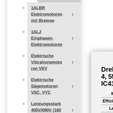
1ALBR
Elektromotoren
→
mit Bremse
1ALJ
Einphasen-
→
Elektromotoren
Elektrische
Vibrationsmoto
→
Dre
ren VEV
4, 
Elektrische
IC41
Sägemotoren
→
VSC, VYC
Effiz
Leistungsstark
L
400V/690V (160
→