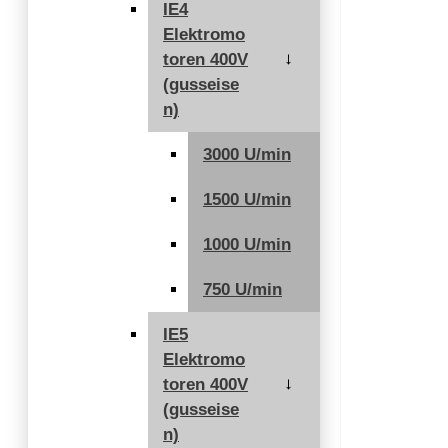
IE4
Elektromo
toren 400V
→
(gusseise
n)
3000 U/min
1500 U/min
1000 U/min
750 U/min
IE5
Elektromo
toren 400V
→
(gusseise
n)