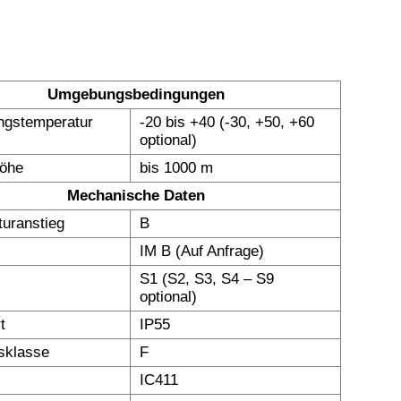
Umgebungsbedingungen
gstemperatur
-20 bis +40 (-30, +50, +60
optional)
höhe
bis 1000 m
Mechanische Daten
uranstieg
B
IM B (Auf Anfrage)
S1 (S2, S3, S4 – S9
optional)
t
IP55
nsklasse
F
IC411