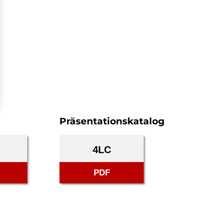
Präsentationskatalog
4LC
PDF