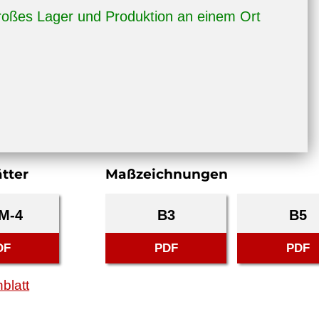
oßes Lager und Produktion an einem Ort
tter
Maßzeichnungen
M-4
B3
B5
DF
PDF
PDF
blatt