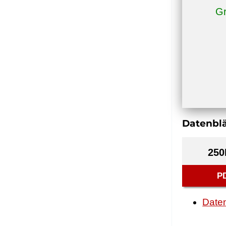
Gr
Datenblä
250
P
Daten