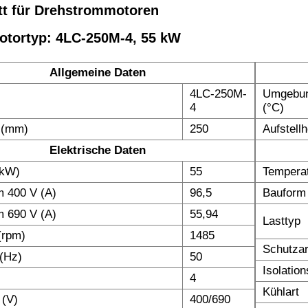
tt für Drehstrommotoren
otortyp: 4LC-250M-4, 55 kW
Allgemeine Daten
4LC-250M-
Umgebun
4
(°C)
 (mm)
250
Aufstell
Elektrische Daten
(kW)
55
Temperat
 400 V (A)
96,5
Bauform
 690 V (A)
55,94
Lasttyp
(rpm)
1485
Schutzar
(Hz)
50
Isolatio
4
Kühlart
 (V)
400/690