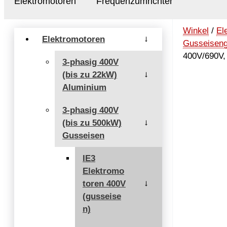
Elektromotoren
Frequenzumrichter
Winkel
/
El
Elektromotoren
→
Gusseisen
400V/690V, 
3-phasig 400V
(bis zu 22kW)
→
Aluminium
3-phasig 400V
(bis zu 500kW)
→
Gusseisen
IE3
Elektromo
toren 400V
→
(gusseise
n)