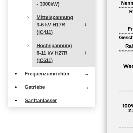
Nenn
- 3000kW)
R
Mittelspannung
3-6 kV H17R
→
F
(IC411)
Gesch
Hochspannung
Ra
6-11 kV H27R
→
(IC611)
Wen
Frequenzumrichter
→
Getriebe
→
Sanftanlasser
100
Z