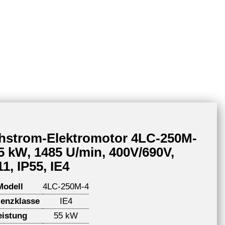
hstrom-Elektromotor 4LC-250M-
55 kW, 1485 U/min, 400V/690V,
1, IP55, IE4
Modell
4LC-250M-4
ienzklasse
IE4
eistung
55 kW