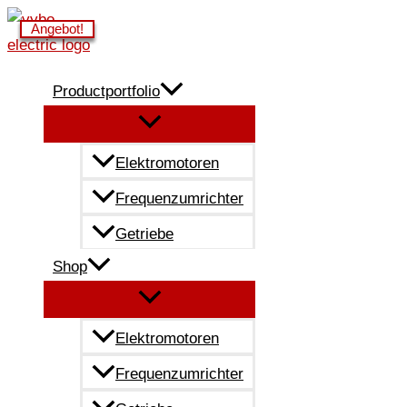
Zum
Angebot!
Angebot!
Angebot!
Angebot!
Inhalt
springen
Productportfolio
Elektromotoren
Frequenzumrichter
Getriebe
Shop
Elektromotoren
Frequenzumrichter